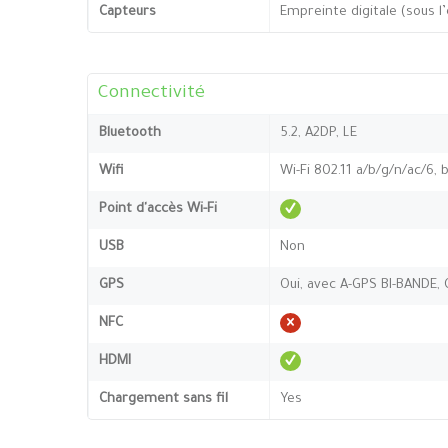
Capteurs
Empreinte digitale (sous l
Connectivité
Bluetooth
5.2, A2DP, LE
Wifi
Wi-Fi 802.11 a/b/g/n/ac/6, 
Point d'accès Wi-Fi
USB
Non
GPS
Oui, avec A-GPS BI-BANDE,
NFC
HDMI
Chargement sans fil
Yes