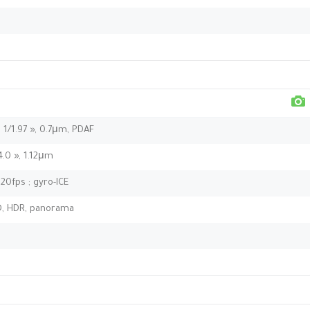
 1/1.97 », 0.7μm, PDAF
/4.0 », 1.12μm
0fps ; gyro-ICE
ED, HDR, panorama