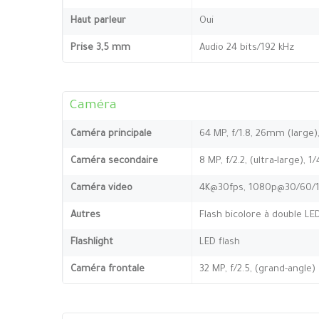
Haut parleur
Oui
Prise 3,5 mm
Audio 24 bits/192 kHz
Caméra
Caméra principale
64 MP, f/1.8, 26mm (large),
Caméra secondaire
8 MP, f/2.2, (ultra-large), 1
Caméra video
4K@30fps, 1080p@30/60/12
Autres
Flash bicolore à double L
Flashlight
LED flash
Caméra frontale
32 MP, f/2.5, (grand-angle)