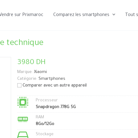
Vendre sur Prixmaroc
Comparez les smartphones
Tout 
he technique
3980 DH
Marque:
Xiaomi
Catégorie:
Smartphones
Comparer avec un autre appareil
Processeur
Snapdragon 778G 5G
RAM
8Go/12Go
Stockage