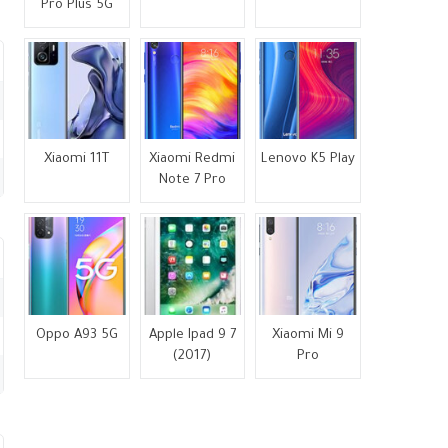
Pro Plus 5G
Xiaomi 11T
Xiaomi Redmi
Lenovo K5 Play
Note 7 Pro
Oppo A93 5G
Apple Ipad 9 7
Xiaomi Mi 9
(2017)
Pro