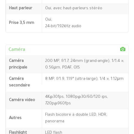
Haut parleur
Oui, avec haut-parleurs stéréo
Oui,
Prise 3,5 mm
24-bit/192kHz audio
Caméra
Caméra
200 MP, f/1.7, 24mm (grand-angle), 1/1.4 »,
principale
0.56μm, PDAF, OIS
Caméra
8 MP, f/1.9, 119° (ultra-large), 1/4 », 1.12μm
secondaire
4K@30fps, 1080p@30/60/120 ips,
Caméra video
720p@960fps
Flash bicolore à double LED, HDR,
Autres
panorama
Flashlight
LED flash