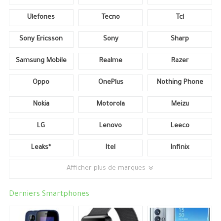
Ulefones
Tecno
Tcl
Sony Ericsson
Sony
Sharp
Samsung Mobile
Realme
Razer
Oppo
OnePlus
Nothing Phone
Nokia
Motorola
Meizu
LG
Lenovo
Leeco
Leaks*
Itel
Infinix
Afficher plus de marques
Derniers Smartphones