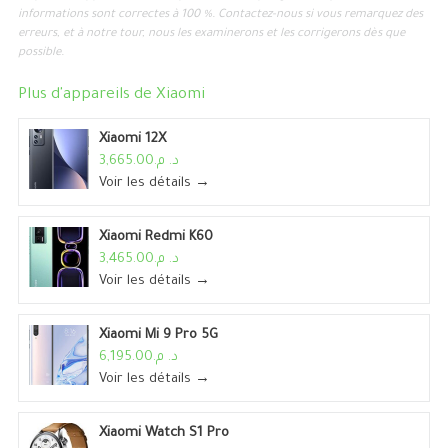
informations sont correctes à 100 %. Contactez-nous si vous remarquez des
erreurs, et à notre tour, nous les examinerons et les corrigerons dès que
possible.
Plus d'appareils de
Xiaomi
Xiaomi 12X
د. م.3,665.00
Voir les détails →
Xiaomi Redmi K60
د. م.3,465.00
Voir les détails →
Xiaomi Mi 9 Pro 5G
د. م.6,195.00
Voir les détails →
Xiaomi Watch S1 Pro