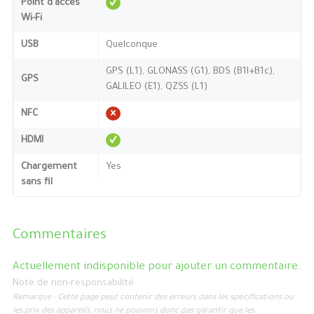
Point d'accès
Wi-Fi
USB
Quelconque
GPS (L1), GLONASS (G1), BDS (B1I+B1c),
GPS
GALILEO (E1), QZSS (L1)
NFC
HDMI
Chargement
Yes
sans fil
Commentaires
Actuellement indisponible pour ajouter un commentaire.
Note de non-responsabilité
Remarque : Cette page peut contenir des erreurs dans les spécifications ou
les prix des appareils, nous ne pouvons donc pas garantir que les