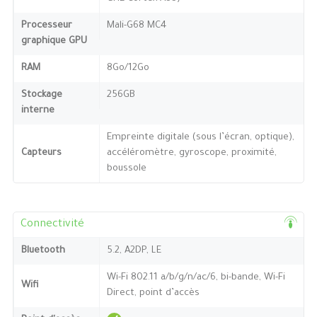
Processeur
Mali-G68 MC4
graphique GPU
RAM
8Go/12Go
Stockage
256GB
interne
Empreinte digitale (sous l’écran, optique),
Capteurs
accéléromètre, gyroscope, proximité,
boussole
Connectivité
Bluetooth
5.2, A2DP, LE
Wi-Fi 802.11 a/b/g/n/ac/6, bi-bande, Wi-Fi
Wifi
Direct, point d’accès