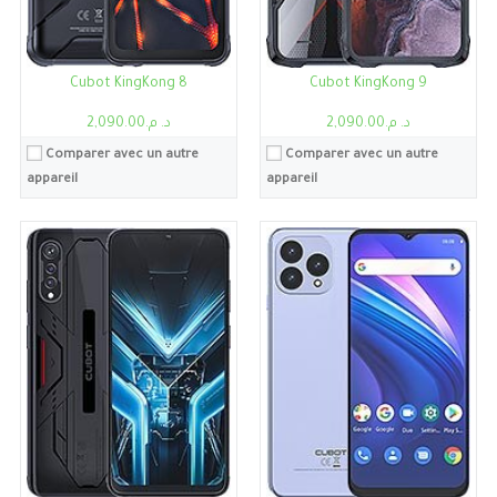
Voir les détails →
Voir les détails →
Cubot KingKong 8
Cubot KingKong 9
د. م.2,090.00
د. م.2,090.00
Comparer avec un autre
Comparer avec un autre
appareil
appareil
Processeur:
Unisoc SC9863A
Processeur:
Dimensity 700
RAM:
4Go
RAM:
12Go
Stockage:
4Go, 64Go
Stockage:
12Go, 256Go
Ecran:
10.1"
Ecran:
6.78"
Caméra:
13MP
Caméra:
24MP
Système:
Android 13
Système:
Android 13
Batterie:
Li-Ion 6000 mAh
Batterie:
Li-Ion 10600mAh
Voir les détails →
Voir les détails →