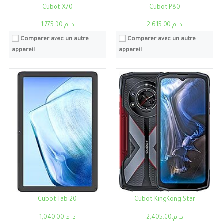
Cubot X70
Cubot P80
د. م.2,615.00
د. م.1,775.00
Comparer avec un autre
Comparer avec un autre
appareil
appareil
Processeur:
Unisoc T606
Processeur:
Unisoc Tiger T616
RAM:
8Go
RAM:
8Go
Stockage:
8Go, 256Go
Stockage:
8Go, 128Go
Ecran:
6.56"
Ecran:
10.4"
Caméra:
50MP
Caméra:
13MP
Système:
Android 13
Système:
Android 13
Batterie:
Li-Ion 5200mAh
Batterie:
Li-Ion 7000mAh
Voir les détails →
Voir les détails →
Cubot Tab 20
Cubot KingKong Star
د. م.2,405.00
د. م.1,040.00