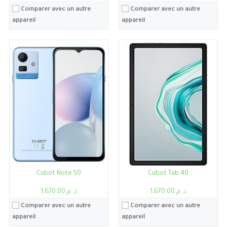
Comparer avec un autre
Comparer avec un autre
appareil
appareil
Processeur:
Unisoc T606
RAM:
6Go
Stockage:
6Go, 128Go
Ecran:
6.56"
Caméra:
50MP
Système:
Android 13
Batterie:
Li-Ion 5200mAh
Voir les détails →
Cubot Note 50
Cubot Tab 40
د. م.1,670.00
د. م.1,670.00
Comparer avec un autre
Comparer avec un autre
appareil
appareil