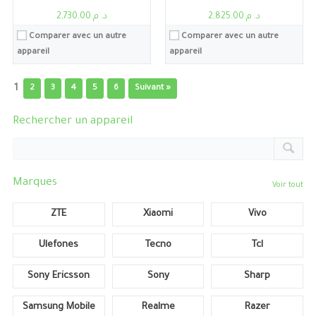
د. م.2,825.00
د. م.2,730.00
Comparer avec un autre
Comparer avec un autre
appareil
appareil
1
2
3
4
5
6
Suivant »
Rechercher un appareil
Marques
Voir tout
ZTE
Xiaomi
Vivo
Ulefones
Tecno
Tcl
Sony Ericsson
Sony
Sharp
Samsung Mobile
Realme
Razer