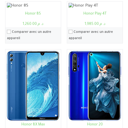
Batterie:
3020 mAh
Batterie:
4000mAh
Voir les détails →
Voir les détails →
Honor 8S
Honor Play 4T
د. م.1,985.00
د. م.1,260.00
Comparer avec un autre
Comparer avec un autre
appareil
appareil
Honor 8X Max
Honor 20