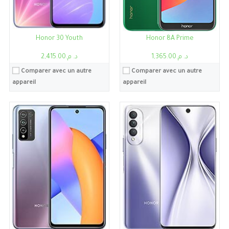
Voir les détails →
Voir les détails →
Honor 30 Youth
Honor 8A Prime
د. م.1,365.00
د. م.2,415.00
Comparer avec un autre
Comparer avec un autre
appareil
appareil
Processeur:
Kirin 810
Processeur:
Kirin 810
RAM:
6Go/8Go
RAM:
6Go/8Go
Stockage:
6Go, 128Go
Stockage:
6Go, 128Go
Ecran:
6.3"
Ecran:
6.59"
Caméra:
48MP
Caméra:
48MP
Système:
Android 10, Magic UI 2, pas de services Google Play
Système:
Android 9.0 (Pie), mise à niveau vers Android 10, EMUI 9.1, pas de services Google Play
Batterie:
4000mAh
Batterie:
4000mAh
Voir les détails →
Voir les détails →