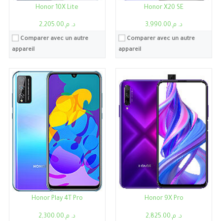
Honor 10X Lite
Honor X20 SE
د. م.3,990.00
د. م.2,205.00
Comparer avec un autre
Comparer avec un autre
appareil
appareil
Processeur:
Kirin 970
Processeur:
Kirin 810
RAM:
6Go/8Go
RAM:
6Go/8Go
Stockage:
6Go, 64Go
Stockage:
6Go, 128Go
Ecran:
6.95"
Ecran:
6.26"
Caméra:
16MP
Caméra:
48MP
Système:
Android 8.1 (Oreo), EMUI 8.2
Système:
Android 9.0 (Pie), Magic 2.1
Batterie:
5000mAh
Batterie:
3750mAh
Voir les détails →
Voir les détails →
Honor Play 4T Pro
Honor 9X Pro
د. م.2,825.00
د. م.2,300.00