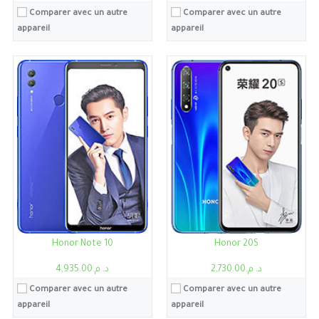
Comparer avec un autre
Comparer avec un autre
appareil
appareil
Processeur:
Qualcomm Snapdragon 888
Processeur:
Snapdragon 888+ 5G
RAM:
8Go
RAM:
8Go/12Go
Stockage:
8Go, 128Go
Stockage:
8Go, 256Go
Ecran:
6.76"
Ecran:
6.76"
Caméra:
50MP
Caméra:
108MP
Système:
Android 11, Magic UI 5, Google Play Services
Système:
Android 11, Magic UI 5, Google Play Services
Batterie:
4600mAh
Batterie:
4600mAh
Voir les détails →
Voir les détails →
Honor Note 10
Honor 20S
د. م.2,730.00
د. م.4,935.00
Comparer avec un autre
Comparer avec un autre
appareil
appareil