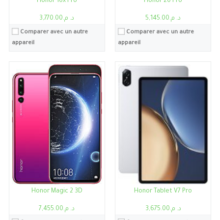
Honor 10x Pro
Honor 20 Pro
د. م.5,145.00
د. م.3,770.00
Comparer avec un autre
Comparer avec un autre
appareil
appareil
Processeur:
Kirin 820 5G
RAM:
8Go
Stockage:
8Go, 128Go
Ecran:
6.63"
Caméra:
40MP
Système:
Android 10, Magic UI 3.1, pas de services Google Play
Batterie:
4300mAh
Voir les détails →
Processeur:
Kirin 710
Honor Magic 2 3D
Honor Tablet V7 Pro
RAM:
3Go/4Go
د. م.3,675.00
د. م.7,455.00
Stockage:
3Go, 32Go