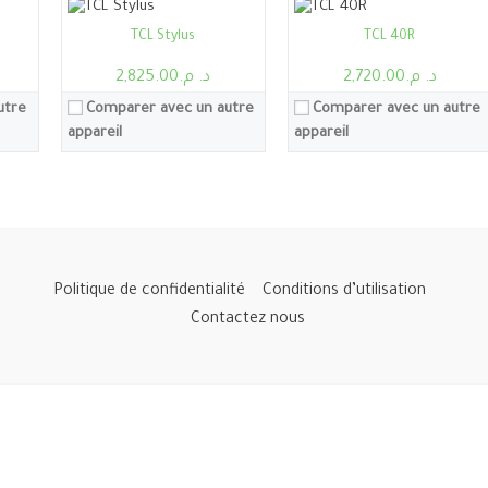
Voir les détails →
Voir les détails →
TCL Stylus
TCL 40R
د. م.2,720.00
د. م.2,825.00
utre
Comparer avec un autre
Comparer avec un autre
appareil
appareil
Politique de confidentialité
Conditions d’utilisation
Contactez nous