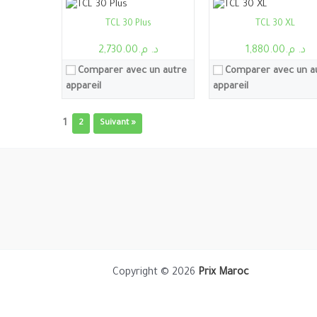
Voir les détails →
Voir les détails →
TCL 30 Plus
TCL 30 XL
د. م.1,880.00
د. م.2,730.00
Comparer avec un autre
Comparer avec un a
appareil
appareil
1
2
Suivant »
Copyright © 2026
Prix Maroc