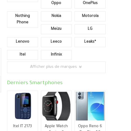
Oppo
OnePlus
Nothing
Nokia
Motorola
Phone
Meizu
LG
Lenovo
Leeco
Leaks*
Itel
Infinix
Afficher plus de marques
Derniers Smartphones
Itel IT 2173
Apple Watch
Oppo Reno 6