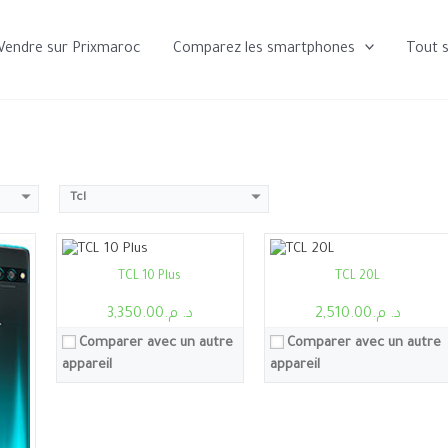
lisateur TCL
Vendre sur Prixmaroc
Comparez les smartphones
Tout 
Processeur:
Snapdragon 665
Processeur:
Snapdragon 662
RAM:
6Go,8Go
RAM:
4Go/6Go
Stockage:
6Go, 64Go
Stockage:
6Go, 128Go
Ecran:
6.47"
Ecran:
6.67"
Caméra:
48MP
Caméra:
48MP
Tcl
Système:
Android 10, interface utilisateur TCL
Système:
Android 11, interface utilisateur TCL
Batterie:
4500mAh
Batterie:
5000mAh
Voir les détails →
Voir les détails →
TCL 10 Plus
TCL 20L
د. م.2,510.00
د. م.3,350.00
Comparer avec un autre
Comparer avec un autre
appareil
appareil