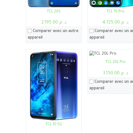
Processeur:
Snapdragon 750G
TCL 20S
TCL 10 Pro
RAM:
6Go
د. م.4,725.00
د. م.2,195.00
Stockage:
6Go, 256
Ecran:
6.67"
Comparer avec un autre
Comparer avec un a
Caméra:
48MP
appareil
appareil
Système:
Android 11, interface utilisate
Batterie:
4500mAh
Voir les détails →
TCL 20L Pro
د. م.3,150.00
Comparer avec un a
appareil
Processeur:
Helio P22
Processeur:
Snapdragon
TCL 10 5G
RAM:
4Go
RAM:
3Go