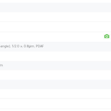
angle), 1/2.0 », 0.8μm, PDAF
ps