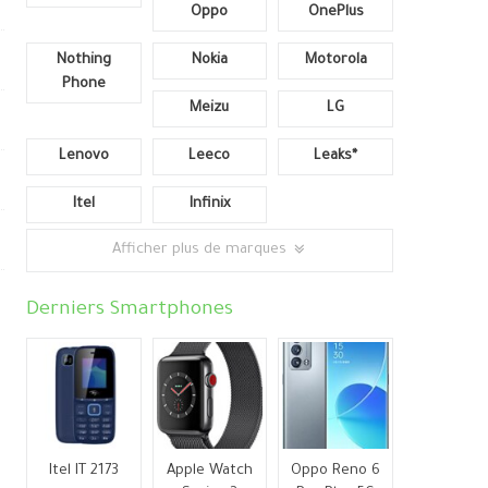
Oppo
OnePlus
Nothing
Nokia
Motorola
Phone
Meizu
LG
Lenovo
Leeco
Leaks*
Itel
Infinix
Afficher plus de marques
Derniers Smartphones
Itel IT 2173
Apple Watch
Oppo Reno 6