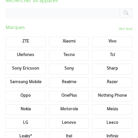
Rechercher un appareil
Marques
Voir tout
ZTE
Xiaomi
Vivo
Ulefones
Tecno
Tcl
Sony Ericsson
Sony
Sharp
Samsung Mobile
Realme
Razer
Oppo
OnePlus
Nothing Phone
Nokia
Motorola
Meizu
LG
Lenovo
Leeco
Leaks*
Itel
Infinix