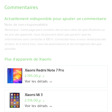
Commentaires
Actuellement indisponible pour ajouter un commentaire.
Note de non-responsabilité
Remarque : Cette page peut contenir des erreurs dans les spécifications ou
les prix des appareils, nous ne pouvons donc pas garantir que les
informations sont correctes à 100 %. Contactez-nous si vous remarquez des
erreurs, et à notre tour, nous les examinerons et les corrigerons dès que
possible.
Plus d'appareils de
Xiaomi
Xiaomi Redmi Note 7 Pro
د. م.2,195.00
Voir les détails →
Xiaomi Mi 3
د. م.2,516.00
Voir les détails →