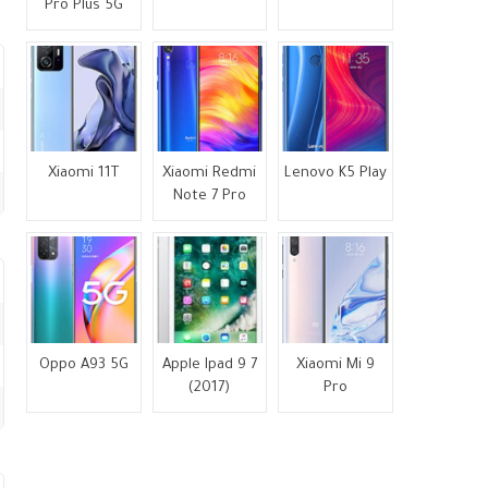
Pro Plus 5G
Xiaomi 11T
Xiaomi Redmi
Lenovo K5 Play
Note 7 Pro
Oppo A93 5G
Apple Ipad 9 7
Xiaomi Mi 9
(2017)
Pro