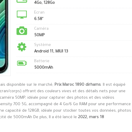
4Go, 128Go
Ecran
6.58"
Caméra
50MP
Système
Android 11, MIUI 13
Batterie
5000mAh
ais disponible sur le marché,
Prix Maroc 1890 dirhams
. Il est équipé
cran/corps) offrant des couleurs vives et des détails nets pour une
ne caméra 50MP, idéale pour capturer des photos et des vidéos
Dimensity 700 5G, accompagné de 4 Go/6 Go RAM pour une performance
e une capacité de 128GB, idéale pour stocker toutes vos données, photos
acité de 5000mAh De plus, Il a été lancé le
2022, mars 18