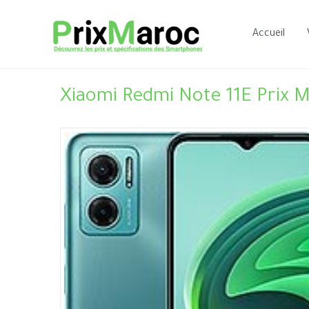
Aller
au
Accueil
contenu
Xiaomi Redmi Note 11E Prix M