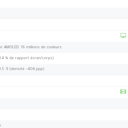
per AMOLED, 16 millions de couleurs
3,4 % de rapport écran/corps)
9,5 :9 (densité ~404 ppp)
s