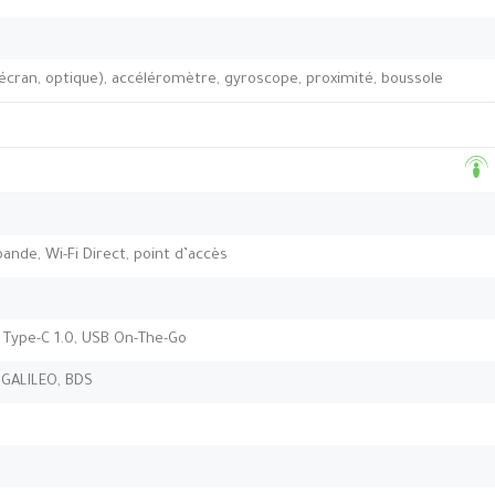
’écran, optique), accéléromètre, gyroscope, proximité, boussole
-bande, Wi-Fi Direct, point d’accès
e Type-C 1.0, USB On-The-Go
 GALILEO, BDS