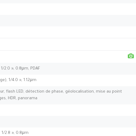
, 1/2.0 », 0.8μm, PDAF
ge), 1/4.0 », 1.12μm
ur, flash LED, détection de phase, géolocalisation, mise au point
sages, HDR, panorama
, 1/2.8 », 0.8μm