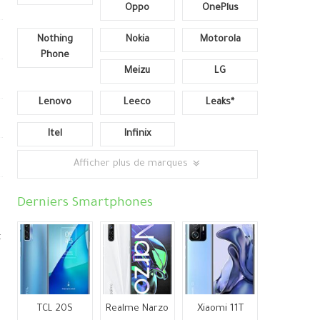
Oppo
OnePlus
Nothing
Nokia
Motorola
Phone
Meizu
LG
Lenovo
Leeco
Leaks*
Itel
Infinix
Afficher plus de marques
Derniers Smartphones
t
TCL 20S
Realme Narzo
Xiaomi 11T