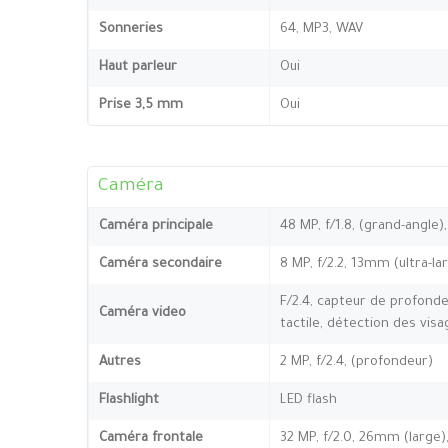
Sonneries
64, MP3, WAV
Haut parleur
Oui
Prise 3,5 mm
Oui
Caméra
Caméra principale
48 MP, f/1.8, (grand-angle)
Caméra secondaire
8 MP, f/2.2, 13mm (ultra-lar
F/2.4, capteur de profonde
Caméra video
tactile, détection des vi
Autres
2 MP, f/2.4, (profondeur)
Flashlight
LED flash
Caméra frontale
32 MP, f/2.0, 26mm (large)