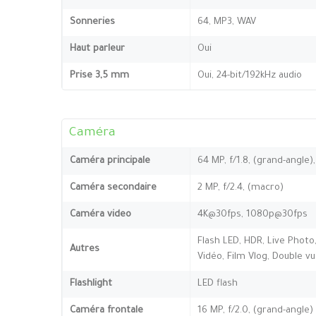
Sonneries
64, MP3, WAV
Haut parleur
Oui
Prise 3,5 mm
Oui, 24-bit/192kHz audio
Caméra
Caméra principale
64 MP, f/1.8, (grand-angle)
Caméra secondaire
2 MP, f/2.4, (macro)
Caméra video
4K@30fps, 1080p@30fps
Flash LED, HDR, Live Photo
Autres
Vidéo, Film Vlog, Double v
Flashlight
LED flash
Caméra frontale
16 MP, f/2.0, (grand-angle)