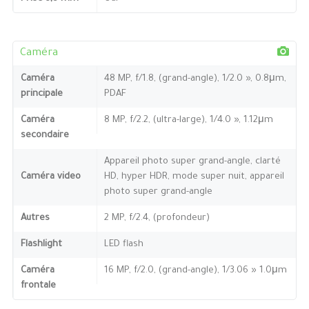
Caméra
Caméra
48 MP, f/1.8, (grand-angle), 1/2.0 », 0.8μm,
principale
PDAF
Caméra
8 MP, f/2.2, (ultra-large), 1/4.0 », 1.12μm
secondaire
Appareil photo super grand-angle, clarté
Caméra video
HD, hyper HDR, mode super nuit, appareil
photo super grand-angle
Autres
2 MP, f/2.4, (profondeur)
Flashlight
LED flash
Caméra
16 MP, f/2.0, (grand-angle), 1/3.06 » 1.0μm
frontale