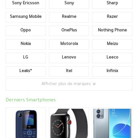
Sony Ericsson
Sony
Sharp
Samsung Mobile
Realme
Razer
Oppo
OnePlus
Nothing Phone
Nokia
Motorola
Meizu
LG
Lenovo
Leeco
Leaks*
Itel
Infinix
Afficher plus de marques
Derniers Smartphones