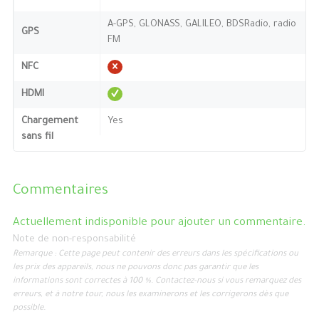
A-GPS, GLONASS, GALILEO, BDSRadio, radio
GPS
FM
NFC
HDMI
Chargement
Yes
sans fil
Commentaires
Actuellement indisponible pour ajouter un commentaire.
Note de non-responsabilité
Remarque : Cette page peut contenir des erreurs dans les spécifications ou
les prix des appareils, nous ne pouvons donc pas garantir que les
informations sont correctes à 100 %. Contactez-nous si vous remarquez des
erreurs, et à notre tour, nous les examinerons et les corrigerons dès que
possible.