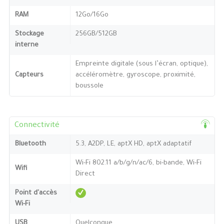
RAM
12Go/16Go
Stockage
256GB/512GB
interne
Empreinte digitale (sous l’écran, optique),
Capteurs
accéléromètre, gyroscope, proximité,
boussole
Connectivité
Bluetooth
5.3, A2DP, LE, aptX HD, aptX adaptatif
Wi-Fi 802.11 a/b/g/n/ac/6, bi-bande, Wi-Fi
Wifi
Direct
Point d'accès
Wi-Fi
USB
Quelconque