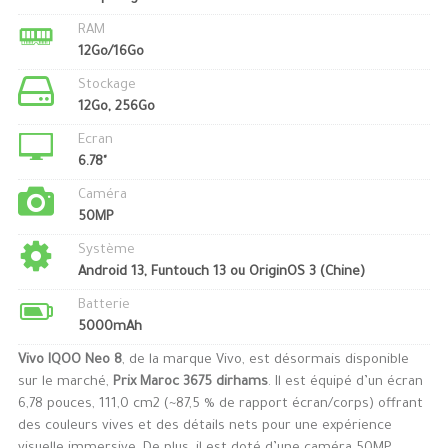
RAM
12Go/16Go
Stockage
12Go, 256Go
Ecran
6.78"
Caméra
50MP
Système
Android 13, Funtouch 13 ou OriginOS 3 (Chine)
Batterie
5000mAh
Vivo IQOO Neo 8
, de la marque Vivo, est désormais disponible
sur le marché,
Prix Maroc 3675 dirhams
. Il est équipé d’un écran
6,78 pouces, 111,0 cm2 (~87,5 % de rapport écran/corps) offrant
des couleurs vives et des détails nets pour une expérience