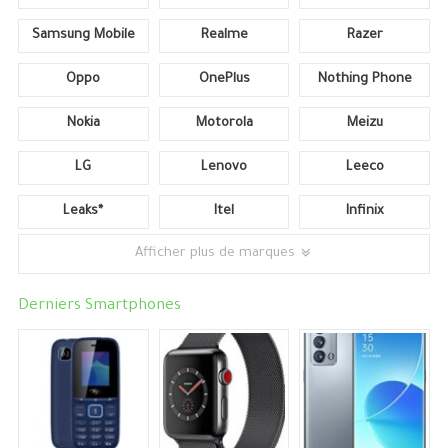
Samsung Mobile
Realme
Razer
Oppo
OnePlus
Nothing Phone
Nokia
Motorola
Meizu
LG
Lenovo
Leeco
Leaks*
Itel
Infinix
Afficher plus de marques
Derniers Smartphones