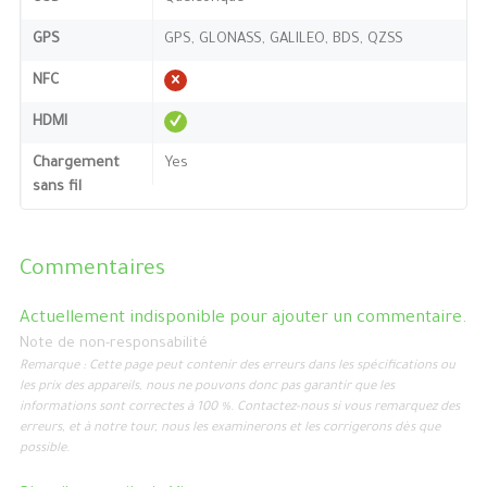
GPS
GPS, GLONASS, GALILEO, BDS, QZSS
NFC
HDMI
Chargement
Yes
sans fil
Commentaires
Actuellement indisponible pour ajouter un commentaire.
Note de non-responsabilité
Remarque : Cette page peut contenir des erreurs dans les spécifications ou
les prix des appareils, nous ne pouvons donc pas garantir que les
informations sont correctes à 100 %. Contactez-nous si vous remarquez des
erreurs, et à notre tour, nous les examinerons et les corrigerons dès que
possible.