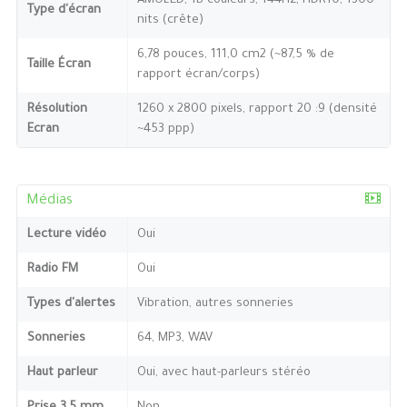
AMOLED, 1B couleurs, 144Hz, HDR10, 1300
Type d'écran
nits (crête)
6,78 pouces, 111,0 cm2 (~87,5 % de
Taille Écran
rapport écran/corps)
Résolution
1260 x 2800 pixels, rapport 20 :9 (densité
Ecran
~453 ppp)
Médias
Lecture vidéo
Oui
Radio FM
Oui
Types d'alertes
Vibration, autres sonneries
Sonneries
64, MP3, WAV
Haut parleur
Oui, avec haut-parleurs stéréo