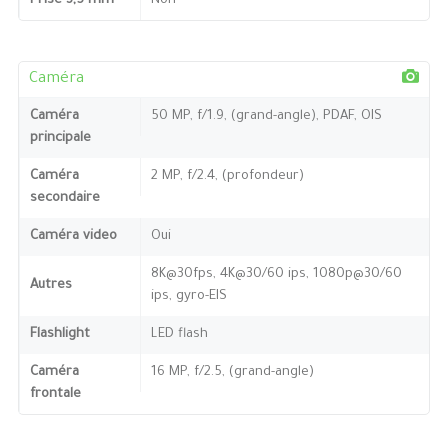
Prise 3,5 mm
Non
Caméra
Caméra
50 MP, f/1.9, (grand-angle), PDAF, OIS
principale
Caméra
2 MP, f/2.4, (profondeur)
secondaire
Caméra video
Oui
8K@30fps, 4K@30/60 ips, 1080p@30/60
Autres
ips, gyro-EIS
Flashlight
LED flash
Caméra
16 MP, f/2.5, (grand-angle)
frontale