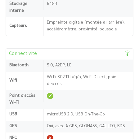
Stockage
64GB
interne
Empreinte digitale (montée à l’arrière),
Capteurs
accéléromètre, proximité, boussole
Connectivité
Bluetooth
5.0, A2DP, LE
Wi-Fi 802.11 b/g/n, Wi-Fi Direct, point
Wifi
d’accès
Point d'accès
Wi-Fi
USB
microUSB 2.0, USB On-The-Go
GPS
Oui, avec A-GPS, GLONASS, GALILEO, BDS
NFC