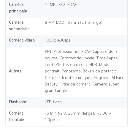
Caméra
13 MP, f/2.2, PDAF
principale
Caméra
8 MP, f/2.2, 16 mm (ultra-large)
secondaire
Caméra video
1080p@30fps
PPT, Professionnel, PDAF, Capture de la
paume, Commande vocale, Time-Lapse,
Lent, Photos en direct, HDR, Mode
Autres
portrait, Panorama, Bokeh de portrait
(caméra frontale unique), Filigrane, AI Face
Beauty, Filtre de caméra, Caméra super
grand angle
Flashlight
LED flash
Caméra
16 MP, f/2.0, 26mm (large), 1/3.06 »,
frontale
1.0μm