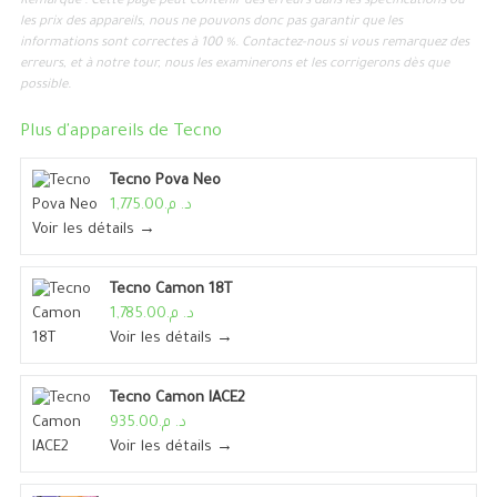
Remarque : Cette page peut contenir des erreurs dans les spécifications ou
les prix des appareils, nous ne pouvons donc pas garantir que les
informations sont correctes à 100 %. Contactez-nous si vous remarquez des
erreurs, et à notre tour, nous les examinerons et les corrigerons dès que
possible.
Plus d'appareils de
Tecno
Tecno Pova Neo
د. م.1,775.00
Voir les détails →
Tecno Camon 18T
د. م.1,785.00
Voir les détails →
Tecno Camon IACE2
د. م.935.00
Voir les détails →