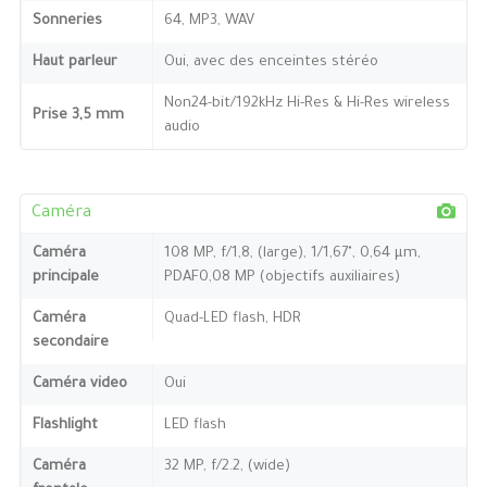
Sonneries
64, MP3, WAV
Haut parleur
Oui, avec des enceintes stéréo
Non24-bit/192kHz Hi-Res & Hi-Res wireless
Prise 3,5 mm
audio
Caméra
Caméra
108 MP, f/1,8, (large), 1/1,67", 0,64 µm,
principale
PDAF0,08 MP (objectifs auxiliaires)
Caméra
Quad-LED flash, HDR
secondaire
Caméra video
Oui
Flashlight
LED flash
Caméra
32 MP, f/2.2, (wide)