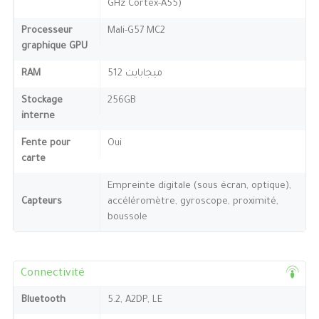
GHz Cortex-A55)
Processeur
Mali-G57 MC2
graphique GPU
RAM
512 ميجابايت
Stockage
256GB
interne
Fente pour
Oui
carte
Empreinte digitale (sous écran, optique),
Capteurs
accéléromètre, gyroscope, proximité,
boussole
Connectivité
Bluetooth
5.2, A2DP, LE