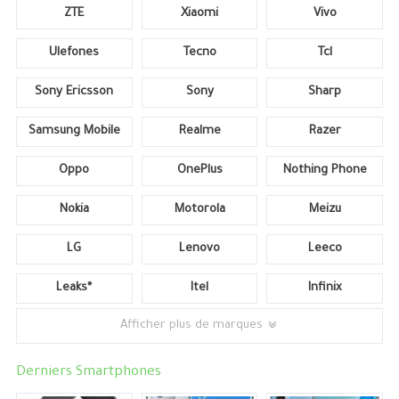
ZTE
Xiaomi
Vivo
Ulefones
Tecno
Tcl
Sony Ericsson
Sony
Sharp
Samsung Mobile
Realme
Razer
Oppo
OnePlus
Nothing Phone
Nokia
Motorola
Meizu
LG
Lenovo
Leeco
Leaks*
Itel
Infinix
Afficher plus de marques
Derniers Smartphones