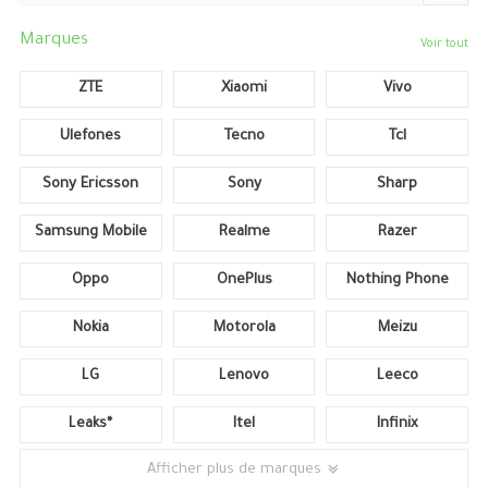
Marques
Voir tout
ZTE
Xiaomi
Vivo
Ulefones
Tecno
Tcl
Sony Ericsson
Sony
Sharp
Samsung Mobile
Realme
Razer
Oppo
OnePlus
Nothing Phone
Nokia
Motorola
Meizu
LG
Lenovo
Leeco
Leaks*
Itel
Infinix
Afficher plus de marques