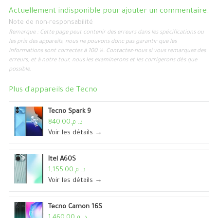
Actuellement indisponible pour ajouter un commentaire.
Note de non-responsabilité
Remarque : Cette page peut contenir des erreurs dans les spécifications ou
les prix des appareils, nous ne pouvons donc pas garantir que les
informations sont correctes à 100 %. Contactez-nous si vous remarquez des
erreurs, et à notre tour, nous les examinerons et les corrigerons dès que
possible.
Plus d'appareils de
Tecno
Tecno Spark 9
د. م.840.00
Voir les détails →
Itel A60S
د. م.1,155.00
Voir les détails →
Tecno Camon 16S
د. م.1,460.00