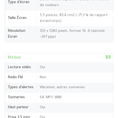
Type d'écran
de couleurs
5,5 pouces, 83,4 cm2 (~71,3 % de rapport
Taille Écran
écran/corps)
Résolution
720 x 1280 pixels, format 16 :9 (densité
Ecran
~267 ppp)
Médias
Lecture vidéo
Oui
Radio FM
Non
Types d'alertes
Vibration, autres sonneries
Sonneries
64, MP3, WAV
Haut parleur
Oui
Prise 3,5 mm
Oui