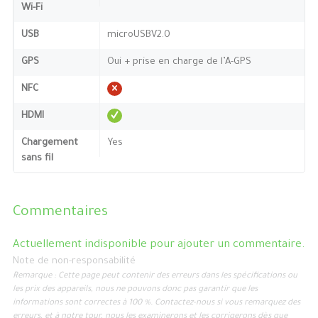
Wi-Fi
USB
microUSBV2.0
GPS
Oui + prise en charge de l’A-GPS
NFC
HDMI
Chargement
Yes
sans fil
Commentaires
Actuellement indisponible pour ajouter un commentaire.
Note de non-responsabilité
Remarque : Cette page peut contenir des erreurs dans les spécifications ou
les prix des appareils, nous ne pouvons donc pas garantir que les
informations sont correctes à 100 %. Contactez-nous si vous remarquez des
erreurs, et à notre tour, nous les examinerons et les corrigerons dès que