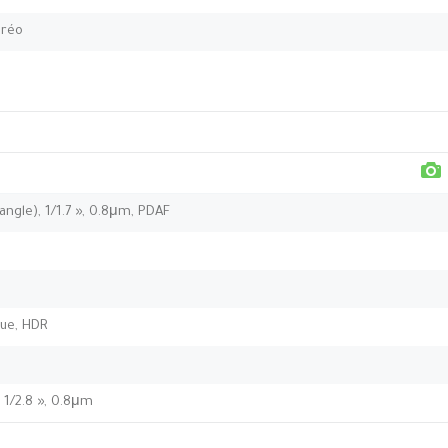
éréo
angle), 1/1.7 », 0.8μm, PDAF
que, HDR
 1/2.8 », 0.8μm