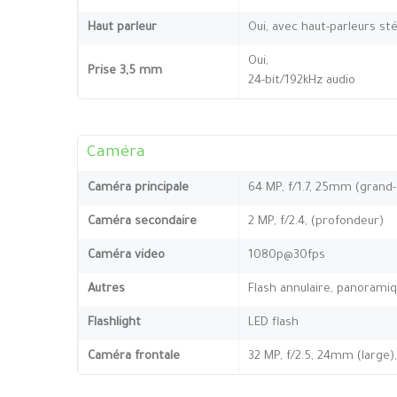
Haut parleur
Oui, avec haut-parleurs st
Oui,
Prise 3,5 mm
24-bit/192kHz audio
Caméra
Caméra principale
64 MP, f/1.7, 25mm (grand-
Caméra secondaire
2 MP, f/2.4, (profondeur)
Caméra video
1080p@30fps
Autres
Flash annulaire, panorami
Flashlight
LED flash
Caméra frontale
32 MP, f/2.5, 24mm (large),