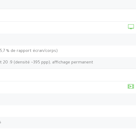
85,7 % de rapport écran/corps)
rt 20 :9 (densité ~395 ppp), affichage permanent
s