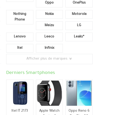
Oppo
OnePlus
Nothing
Nokia
Motorola
Phone
Meizu
LG
Lenovo
Leeco
Leaks*
Itel
Infinix
Afficher plus de marques
Derniers Smartphones
Itel IT 2173
Apple Watch
Oppo Reno 6