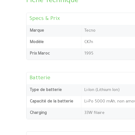
Fiche Technique
Specs & Prix
Marque
Tecno
Modèle
CK7n
Prix Maroc
1995
Batterie
Type de batterie
Li-Ion (Lithium Ion)
Capacité de la batterie
Li-Po 5000 mAh, non amov
Charging
33W filaire