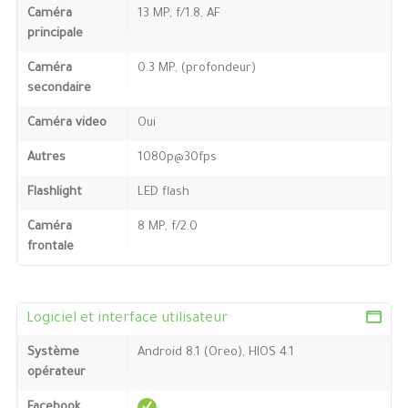
Caméra
13 MP, f/1.8, AF
principale
Caméra
0.3 MP, (profondeur)
secondaire
Caméra video
Oui
Autres
1080p@30fps
Flashlight
LED flash
Caméra
8 MP, f/2.0
frontale
Logiciel et interface utilisateur
Système
Android 8.1 (Oreo), HIOS 4.1
opérateur
Facebook