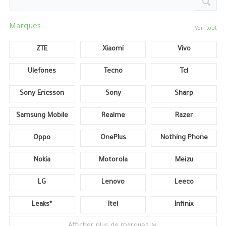
Marques
Voir tout
ZTE
Xiaomi
Vivo
Ulefones
Tecno
Tcl
Sony Ericsson
Sony
Sharp
Samsung Mobile
Realme
Razer
Oppo
OnePlus
Nothing Phone
Nokia
Motorola
Meizu
LG
Lenovo
Leeco
Leaks*
Itel
Infinix
Afficher plus de marques