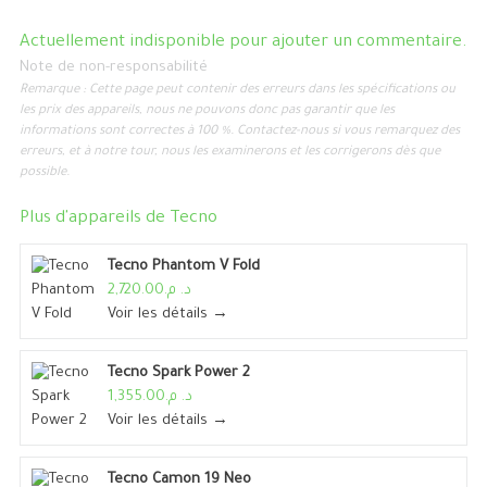
Actuellement indisponible pour ajouter un commentaire.
Note de non-responsabilité
Remarque : Cette page peut contenir des erreurs dans les spécifications ou
les prix des appareils, nous ne pouvons donc pas garantir que les
informations sont correctes à 100 %. Contactez-nous si vous remarquez des
erreurs, et à notre tour, nous les examinerons et les corrigerons dès que
possible.
Plus d'appareils de
Tecno
Tecno Phantom V Fold
د. م.2,720.00
Voir les détails →
Tecno Spark Power 2
د. م.1,355.00
Voir les détails →
Tecno Camon 19 Neo