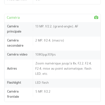
Caméra
Caméra
13 MP, f/2.2, (grand-angle), AF
principale
Caméra
2 MP, f/2.4, (macro)
secondaire
Caméra video
1080p@30fps
Zoom numérique jusqu’à 8x, F2.2, F2.4,
Autres
F2.4, mise au point automatique, flash
LED, etc.
Flashlight
LED flash
Caméra
5 MP, f/2.2
frontale