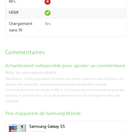
NFC
HDMI
Chargement
Yes
sans fil
Commentaires
Actuellement indisponible pour ajouter un commentaire.
Note de non-responsabilité
Remarque : Cette page peut contenir des erreurs dans les spécifications ou
les prix des appareils, nous ne pouvons donc pas garantir que les
informations sont correctes à 100 %. Contactez-nous si vous remarquez des
erreurs, et à notre tour, nous les examinerons et les corrigerons dès que
possible.
Plus d'appareils de
Samsung Mobile
Samsung Galaxy S5