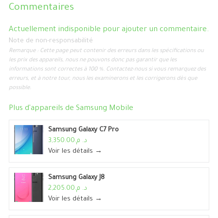
Commentaires
Actuellement indisponible pour ajouter un commentaire.
Note de non-responsabilité
Remarque : Cette page peut contenir des erreurs dans les spécifications ou
les prix des appareils, nous ne pouvons donc pas garantir que les
informations sont correctes à 100 %. Contactez-nous si vous remarquez des
erreurs, et à notre tour, nous les examinerons et les corrigerons dès que
possible.
Plus d'appareils de
Samsung Mobile
Samsung Galaxy C7 Pro
د. م.3,350.00
Voir les détails →
Samsung Galaxy J8
د. م.2,205.00
Voir les détails →