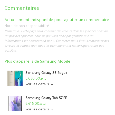
Commentaires
Actuellement indisponible pour ajouter un commentaire.
Note de non-responsabilité
Remarque : Cette page peut contenir des erreurs dans les spécifications ou
les prix des appareils, nous ne pouvons donc pas garantir que les
informations sont correctes à 100 %. Contactez-nous si vous remarquez des
erreurs, et à notre tour, nous les examinerons et les corrigerons dès que
possible.
Plus d'appareils de
Samsung Mobile
Samsung Galaxy S6 Edge+
د. م.5,030.00
Voir les détails →
Samsung Galaxy Tab S7 FE
د. م.6,615.00
Voir les détails →