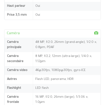
Haut parleur
Oui
Prise 3,5 mm
Oui
Caméra
Caméra
48 MP, f/2.0, 26mm (grand-angle), 1/2.0 »,
principale
0.8μm, PDAF
Caméra
8 MP, f/2.2, 12mm (ultra-large), 1/4.0 »,
secondaire
1.12μm
Caméra video
4K@30fps, 1080p@30fps, gyro-ICE
Autres
Flash LED, panorama, HDR
Flashlight
LED flash
Caméra
16 MP, f/2.0, 26mm (large), 1/3.06 »,
frontale
1.0μm