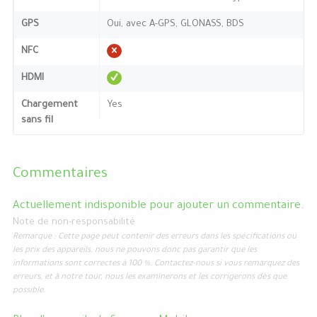
GPS
Oui, avec A-GPS, GLONASS, BDS
NFC
HDMI
Chargement
Yes
sans fil
Commentaires
Actuellement indisponible pour ajouter un commentaire.
Note de non-responsabilité
Remarque : Cette page peut contenir des erreurs dans les spécifications ou
les prix des appareils, nous ne pouvons donc pas garantir que les
informations sont correctes à 100 %. Contactez-nous si vous remarquez des
erreurs, et à notre tour, nous les examinerons et les corrigerons dès que
possible.