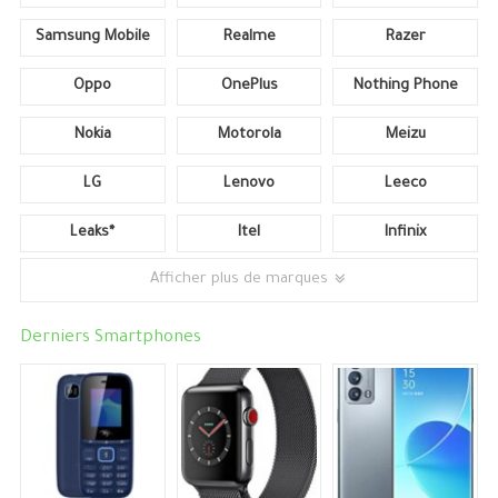
Samsung Mobile
Realme
Razer
Oppo
OnePlus
Nothing Phone
Nokia
Motorola
Meizu
LG
Lenovo
Leeco
Leaks*
Itel
Infinix
Afficher plus de marques
Derniers Smartphones