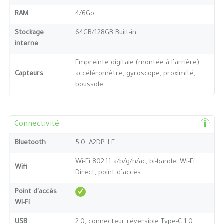
RAM
4/6Go
Stockage
64GB/128GB Built-in
interne
Empreinte digitale (montée à l’arrière),
Capteurs
accéléromètre, gyroscope, proximité,
boussole
Connectivité
Bluetooth
5.0, A2DP, LE
Wi-Fi 802.11 a/b/g/n/ac, bi-bande, Wi-Fi
Wifi
Direct, point d’accès
Point d'accès
Wi-Fi
USB
2.0, connecteur réversible Type-C 1.0