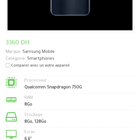
3360 DH
Marque:
Samsung Mobile
Catégorie:
Smartphones
Comparer avec un autre appareil
Processeur
Qualcomm Snapdragon 750G
RAM
8Go
Stockage
8Go, 128Go
Ecran
6.6"