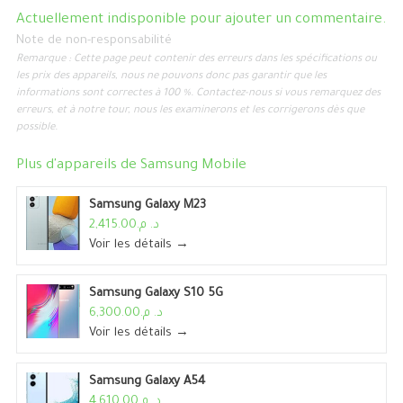
Actuellement indisponible pour ajouter un commentaire.
Note de non-responsabilité
Remarque : Cette page peut contenir des erreurs dans les spécifications ou
les prix des appareils, nous ne pouvons donc pas garantir que les
informations sont correctes à 100 %. Contactez-nous si vous remarquez des
erreurs, et à notre tour, nous les examinerons et les corrigerons dès que
possible.
Plus d'appareils de
Samsung Mobile
Samsung Galaxy M23
د. م.2,415.00
Voir les détails →
Samsung Galaxy S10 5G
د. م.6,300.00
Voir les détails →
Samsung Galaxy A54
د. م.4,610.00