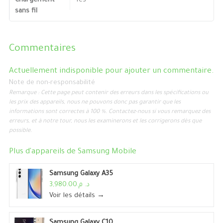
Chargement
Yes
sans fil
Commentaires
Actuellement indisponible pour ajouter un commentaire.
Note de non-responsabilité
Remarque : Cette page peut contenir des erreurs dans les spécifications ou
les prix des appareils, nous ne pouvons donc pas garantir que les
informations sont correctes à 100 %. Contactez-nous si vous remarquez des
erreurs, et à notre tour, nous les examinerons et les corrigerons dès que
possible.
Plus d'appareils de
Samsung Mobile
Samsung Galaxy A35
د. م.3,980.00
Voir les détails →
Samsung Galaxy C10