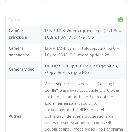
Caméra
Caméra
12 MP, f/1.8, 26mm (grand-angle), 1/1.76 »,
principale
1.8μm, PDAF Dual Pixel, OIS
Caméra
12 MP, f/2.4, 52mm (téléobjectif), 1/3.6 »,
secondaire
1.0μm, PDAF, OIS, zoom optique 2x
K@60fps, 1080p@60/240 ips (gyro-EIS),
Caméra video
720p@960fps (gyro-EIS)
Verre super clair avec verre Corning®
Gorilla® Glass avec DX Double OIS 0,5x en
sortie et zoom optique 2x en entrée
Zoom numérique jusqu’à 10x
Enregistrement HDR10+ Suivi AF,
Autres
Optimiseur de scène Suggestions de
prises de vue Scanner les codes QR,
Double aperçu Photo Vidéo Pro Panorama