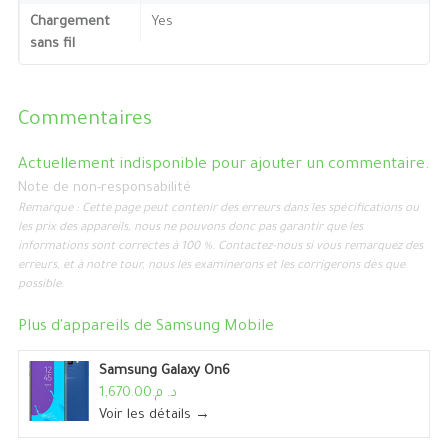
Chargement
Yes
sans fil
Commentaires
Actuellement indisponible pour ajouter un commentaire.
Note de non-responsabilité
Remarque : Cette page peut contenir des erreurs dans les spécifications ou
les prix des appareils, nous ne pouvons donc pas garantir que les
informations sont correctes à 100 %. Contactez-nous si vous remarquez des
erreurs, et à notre tour, nous les examinerons et les corrigerons dès que
possible.
Plus d'appareils de
Samsung Mobile
Samsung Galaxy On6
د. م.1,670.00
Voir les détails →