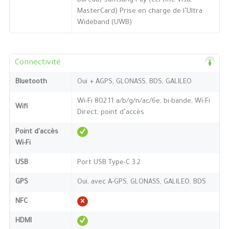
bureau) Samsung Pay (certifié Visa,
MasterCard) Prise en charge de l’Ultra
Wideband (UWB)
Connectivité
Bluetooth
Oui + AGPS, GLONASS, BDS, GALILEO
Wi-Fi 802.11 a/b/g/n/ac/6e, bi-bande, Wi-Fi
Wifi
Direct, point d’accès
Point d'accès
Wi-Fi
USB
Port USB Type-C 3.2
GPS
Oui, avec A-GPS, GLONASS, GALILEO, BDS
NFC
HDMI