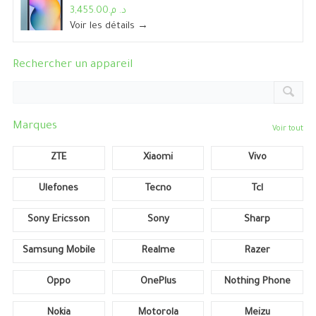
د. م.3,455.00
Voir les détails →
Rechercher un appareil
Marques
Voir tout
ZTE
Xiaomi
Vivo
Ulefones
Tecno
Tcl
Sony Ericsson
Sony
Sharp
Samsung Mobile
Realme
Razer
Oppo
OnePlus
Nothing Phone
Nokia
Motorola
Meizu