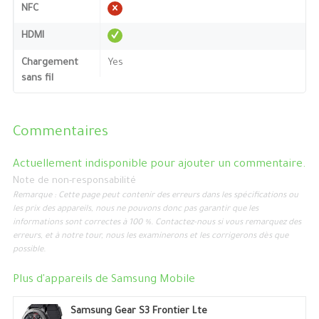
NFC
HDMI
Chargement
Yes
sans fil
Commentaires
Actuellement indisponible pour ajouter un commentaire.
Note de non-responsabilité
Remarque : Cette page peut contenir des erreurs dans les spécifications ou
les prix des appareils, nous ne pouvons donc pas garantir que les
informations sont correctes à 100 %. Contactez-nous si vous remarquez des
erreurs, et à notre tour, nous les examinerons et les corrigerons dès que
possible.
Plus d'appareils de
Samsung Mobile
Samsung Gear S3 Frontier Lte