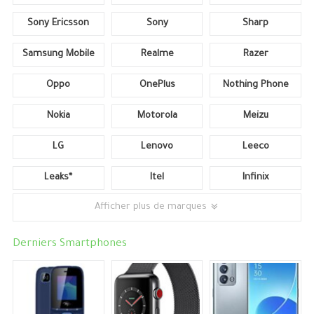
Sony Ericsson
Sony
Sharp
Samsung Mobile
Realme
Razer
Oppo
OnePlus
Nothing Phone
Nokia
Motorola
Meizu
LG
Lenovo
Leeco
Leaks*
Itel
Infinix
Afficher plus de marques
Derniers Smartphones