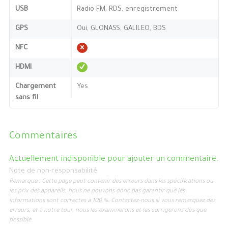
USB
Radio FM, RDS, enregistrement
GPS
Oui, GLONASS, GALILEO, BDS
NFC
HDMI
Chargement
Yes
sans fil
Commentaires
Actuellement indisponible pour ajouter un commentaire.
Note de non-responsabilité
Remarque : Cette page peut contenir des erreurs dans les spécifications ou
les prix des appareils, nous ne pouvons donc pas garantir que les
informations sont correctes à 100 %. Contactez-nous si vous remarquez des
erreurs, et à notre tour, nous les examinerons et les corrigerons dès que
possible.