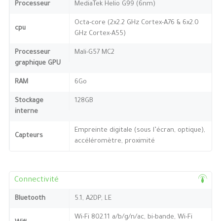
Processeur
MediaTek Helio G99 (6nm)
Octa-core (2x2.2 GHz Cortex-A76 & 6x2.0
cpu
GHz Cortex-A55)
Processeur
Mali-G57 MC2
graphique GPU
RAM
6Go
Stockage
128GB
interne
Empreinte digitale (sous l’écran, optique),
Capteurs
accéléromètre, proximité
Connectivité
Bluetooth
5.1, A2DP, LE
Wi-Fi 802.11 a/b/g/n/ac, bi-bande, Wi-Fi