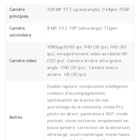
Caméra
108 MP, f/1.7, (grand-angle), 0.64μm, PDAF
principale
Caméra
8 MP, f/2.2, 118° (ultra-large), 1.12μm
secondaire
1080p@30/60 ips, FHD (30 ips), FHD (60
ips), enregistrement vidéo au ralenti HD
Caméra video
(120 ips) ; Caméra arrière ultra grand
angle : FHD (30 ips) ; Caméra macro
arrière : HD (30 ips)
Double capture, composition intelligente,
couleurs d’accompagnement,
optimisation de la prise de vue,
accrochage de la minuterie, mode Pro,
photo en direct, panorama à 360º, mode
Autres
portrait, vision nocturne, empilement en
basse lumière, correction de la distorsion
ultra-large, zoom numérique, mode haute