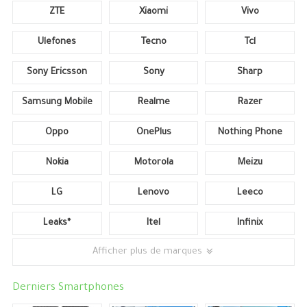
ZTE
Xiaomi
Vivo
Ulefones
Tecno
Tcl
Sony Ericsson
Sony
Sharp
Samsung Mobile
Realme
Razer
Oppo
OnePlus
Nothing Phone
Nokia
Motorola
Meizu
LG
Lenovo
Leeco
Leaks*
Itel
Infinix
Afficher plus de marques
Derniers Smartphones