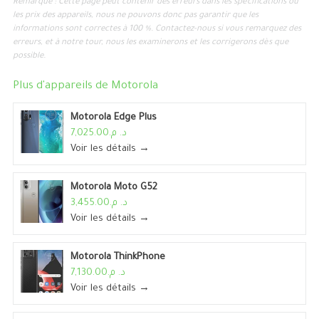
Remarque : Cette page peut contenir des erreurs dans les spécifications ou
les prix des appareils, nous ne pouvons donc pas garantir que les
informations sont correctes à 100 %. Contactez-nous si vous remarquez des
erreurs, et à notre tour, nous les examinerons et les corrigerons dès que
possible.
Plus d'appareils de
Motorola
Motorola Edge Plus
د. م.7,025.00
Voir les détails →
Motorola Moto G52
د. م.3,455.00
Voir les détails →
Motorola ThinkPhone
د. م.7,130.00
Voir les détails →