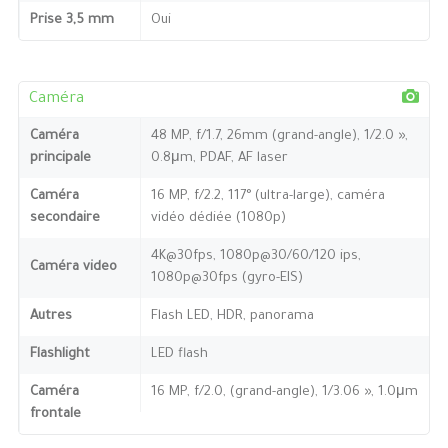
Prise 3,5 mm
Oui
Caméra
Caméra
48 MP, f/1.7, 26mm (grand-angle), 1/2.0 »,
principale
0.8μm, PDAF, AF laser
Caméra
16 MP, f/2.2, 117° (ultra-large), caméra
secondaire
vidéo dédiée (1080p)
4K@30fps, 1080p@30/60/120 ips,
Caméra video
1080p@30fps (gyro-EIS)
Autres
Flash LED, HDR, panorama
Flashlight
LED flash
Caméra
16 MP, f/2.0, (grand-angle), 1/3.06 », 1.0μm
frontale