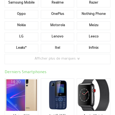
Samsung Mobile
Realme
Razer
Oppo
OnePlus
Nothing Phone
Nokia
Motorola
Meizu
LG
Lenovo
Leeco
Leaks*
Itel
Infinix
Afficher plus de marques
Derniers Smartphones