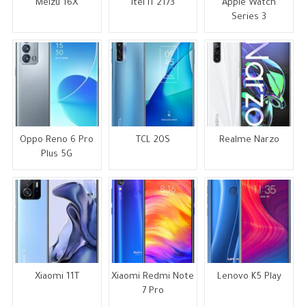
Meizu 16X
Itel IT 2173
Apple Watch
Series 3
Oppo Reno 6 Pro
TCL 20S
Realme Narzo
Plus 5G
Xiaomi 11T
Xiaomi Redmi Note
Lenovo K5 Play
7 Pro