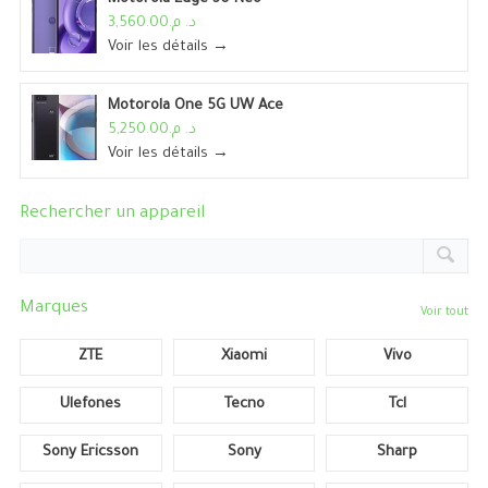
د. م.3,560.00
Voir les détails →
Motorola One 5G UW Ace
د. م.5,250.00
Voir les détails →
Rechercher un appareil
Marques
Voir tout
ZTE
Xiaomi
Vivo
Ulefones
Tecno
Tcl
Sony Ericsson
Sony
Sharp