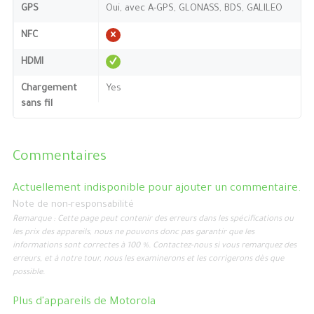
GPS
Oui, avec A-GPS, GLONASS, BDS, GALILEO
NFC
HDMI
Chargement
Yes
sans fil
Commentaires
Actuellement indisponible pour ajouter un commentaire.
Note de non-responsabilité
Remarque : Cette page peut contenir des erreurs dans les spécifications ou
les prix des appareils, nous ne pouvons donc pas garantir que les
informations sont correctes à 100 %. Contactez-nous si vous remarquez des
erreurs, et à notre tour, nous les examinerons et les corrigerons dès que
possible.
Plus d'appareils de
Motorola