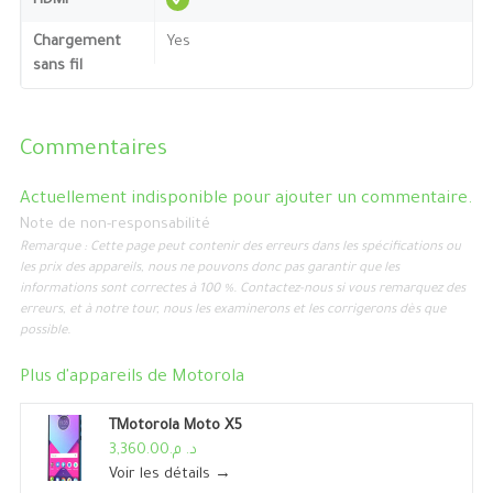
HDMI
Chargement
Yes
sans fil
Commentaires
Actuellement indisponible pour ajouter un commentaire.
Note de non-responsabilité
Remarque : Cette page peut contenir des erreurs dans les spécifications ou
les prix des appareils, nous ne pouvons donc pas garantir que les
informations sont correctes à 100 %. Contactez-nous si vous remarquez des
erreurs, et à notre tour, nous les examinerons et les corrigerons dès que
possible.
Plus d'appareils de
Motorola
TMotorola Moto X5
د. م.3,360.00
Voir les détails →