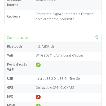
Stockage
32GB eMMC 5.1
interne
Empreinte digitale (montée à l’arrière),
Capteurs
accéléromètre, proximité
Connectivité
Bluetooth
4.2, A2DP, LE
Wifi
Wi-Fi 802.11 b/g/n, point d’accès
Point d'accès
Wi-Fi
USB
microUSB 2.0, USB On-The-Go
GPS
Oui, avec A-GPS, GLONASS
NFC