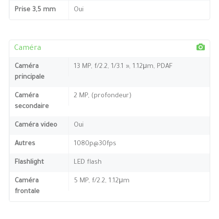
Prise 3,5 mm
Oui
Caméra
Caméra
13 MP, f/2.2, 1/3.1 », 1.12μm, PDAF
principale
Caméra
2 MP, (profondeur)
secondaire
Caméra video
Oui
Autres
1080p@30fps
Flashlight
LED flash
Caméra
5 MP, f/2.2, 1.12μm
frontale