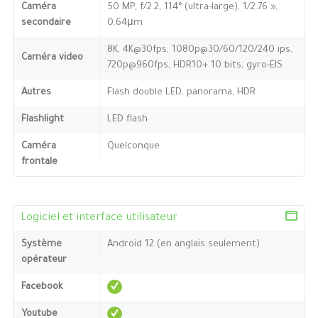
Caméra
50 MP, f/2.2, 114° (ultra-large), 1/2.76 »,
secondaire
0.64μm
8K, 4K@30fps, 1080p@30/60/120/240 ips,
Caméra video
720p@960fps, HDR10+ 10 bits, gyro-EIS
Autres
Flash double LED, panorama, HDR
Flashlight
LED flash
Caméra
Quelconque
frontale
Logiciel et interface utilisateur
Système
Android 12 (en anglais seulement)
opérateur
Facebook
Youtube