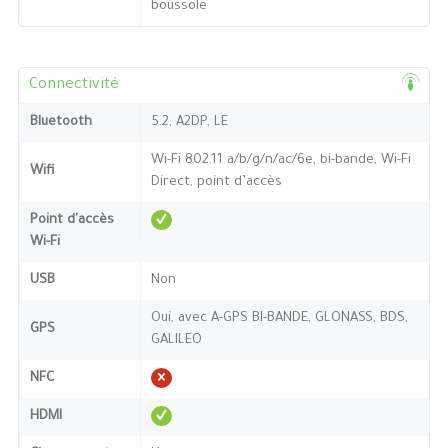
boussole
Connectivité
Bluetooth
5.2, A2DP, LE
Wi-Fi 802.11 a/b/g/n/ac/6e, bi-bande, Wi-Fi
Wifi
Direct, point d’accès
Point d'accès
Wi-Fi
USB
Non
Oui, avec A-GPS BI-BANDE, GLONASS, BDS,
GPS
GALILEO
NFC
HDMI