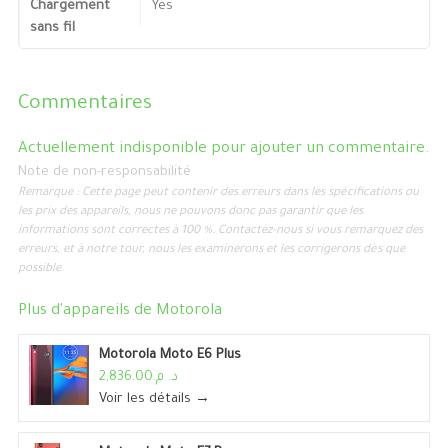
Chargement
Yes
sans fil
Commentaires
Actuellement indisponible pour ajouter un commentaire.
Note de non-responsabilité
Remarque : Cette page peut contenir des erreurs dans les spécifications ou
les prix des appareils, nous ne pouvons donc pas garantir que les
informations sont correctes à 100 %. Contactez-nous si vous remarquez des
erreurs, et à notre tour, nous les examinerons et les corrigerons dès que
possible.
Plus d'appareils de
Motorola
Motorola Moto E6 Plus
د. م.2,836.00
Voir les détails →