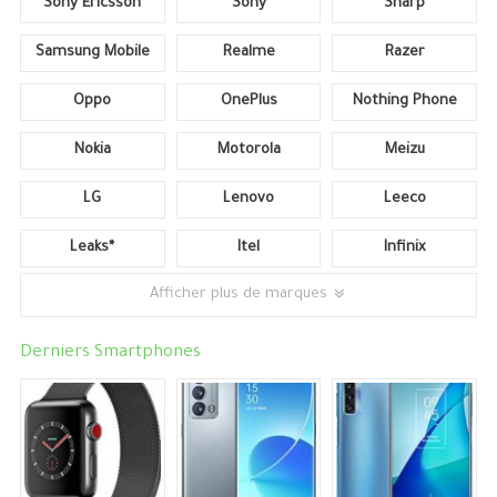
Sony Ericsson
Sony
Sharp
Samsung Mobile
Realme
Razer
Oppo
OnePlus
Nothing Phone
Nokia
Motorola
Meizu
LG
Lenovo
Leeco
Leaks*
Itel
Infinix
Afficher plus de marques
Derniers Smartphones