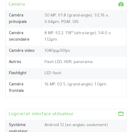
Caméra
Caméra
50 MP, f/1.8 (grand-angle), 1/2.76 »,
principale
0.64μm, PDAF, OIS
Caméra
8 MP, f/2.2, 118° (ultra-large), 1/4.0 »,
secondaire
1.12μm
Caméra video
1080p@30fps
Autres
Flash LED, HDR, panorama
Flashlight
LED flash
Caméra
16 MP, f/2.5, (grand-angle), 1.0μm
frontale
Logiciel et interface utilisateur
Système
Android 12 (en anglais seulement)
opérateur