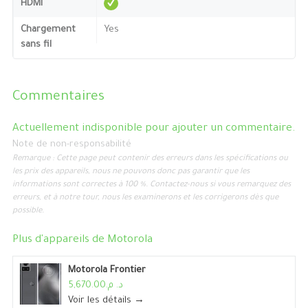
HDMI
Chargement
Yes
sans fil
Commentaires
Actuellement indisponible pour ajouter un commentaire.
Note de non-responsabilité
Remarque : Cette page peut contenir des erreurs dans les spécifications ou
les prix des appareils, nous ne pouvons donc pas garantir que les
informations sont correctes à 100 %. Contactez-nous si vous remarquez des
erreurs, et à notre tour, nous les examinerons et les corrigerons dès que
possible.
Plus d'appareils de
Motorola
Motorola Frontier
د. م.5,670.00
Voir les détails →