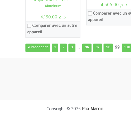
Apple Watch Series 9
د. م.4,505.00
Aluminum
Comparer avec un a
د. م.4,190.00
appareil
Comparer avec un autre
appareil
…
99
« Précédent
1
2
3
96
97
98
100
Copyright © 2026
Prix Maroc