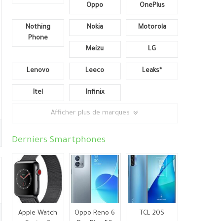
Oppo
OnePlus
Nothing
Nokia
Motorola
Phone
Meizu
LG
Lenovo
Leeco
Leaks*
Itel
Infinix
Afficher plus de marques
Derniers Smartphones
Apple Watch
Oppo Reno 6
TCL 20S