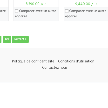
د. م.9,440.00
د. م.8,390.00
utre
Comparer avec un autre
Comparer avec un autre
appareil
appareil
101
Suivant »
Politique de confidentialité
Conditions d’utilisation
Contactez nous