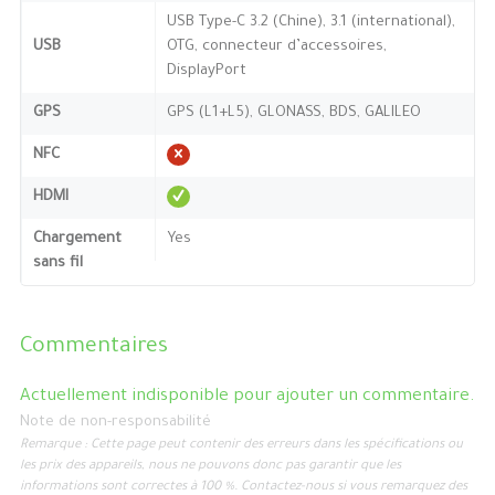
USB Type-C 3.2 (Chine), 3.1 (international),
USB
OTG, connecteur d’accessoires,
DisplayPort
GPS
GPS (L1+L5), GLONASS, BDS, GALILEO
NFC
HDMI
Chargement
Yes
sans fil
Commentaires
Actuellement indisponible pour ajouter un commentaire.
Note de non-responsabilité
Remarque : Cette page peut contenir des erreurs dans les spécifications ou
les prix des appareils, nous ne pouvons donc pas garantir que les
informations sont correctes à 100 %. Contactez-nous si vous remarquez des