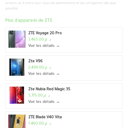
erreurs, et à notre tour, nous les examinerons et les corrigerons dès que
possible.
Plus d'appareils de
ZTE
ZTE Voyage 20 Pro
د. م.3,465.00
Voir les détails →
Zte V96
د. م.2,499.00
Voir les détails →
Zte Nubia Red Magic 3S
د. م.5,775.00
Voir les détails →
ZTE Blade V40 Vita
د. م.1,460.00