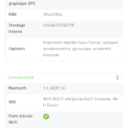
graphique GPU
RAM
16Go/24Go
Stockage
256GB/512GB/1TB
interne
Empreinte digitale (sous l’écran, optique),
Capteurs
accéléromètre, gyroscope, proximité,
boussole
Connectivité
Bluetooth
5.3, A2DP, LE
Wi-Fi 802.11 a/b/g/n/ac/6e/7, tri-bande, Wi-
Wifi
Fi Direct
Point d'accès
Wi-Fi