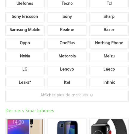
Ulefones
Tecno
Tcl
Sony Ericsson
Sony
Sharp
Samsung Mobile
Realme
Razer
Oppo
OnePlus
Nothing Phone
Nokia
Motorola
Meizu
LG
Lenovo
Leeco
Leaks*
Itel
Infinix
Afficher plus de marques
Derniers Smartphones