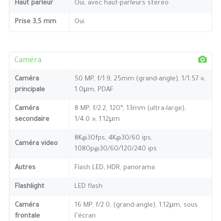
Haut parleur
Oui, avec haut-parleurs stéréo
Prise 3,5 mm
Oui
Caméra
Caméra
50 MP, f/1.9, 25mm (grand-angle), 1/1.57 »,
principale
1.0μm, PDAF
Caméra
8 MP, f/2.2, 120°, 13mm (ultra-large),
secondaire
1/4.0 », 1.12μm
8K@30fps, 4K@30/60 ips,
Caméra video
1080p@30/60/120/240 ips
Autres
Flash LED, HDR, panorama
Flashlight
LED flash
Caméra
16 MP, f/2.0, (grand-angle), 1.12μm, sous
frontale
l’écran