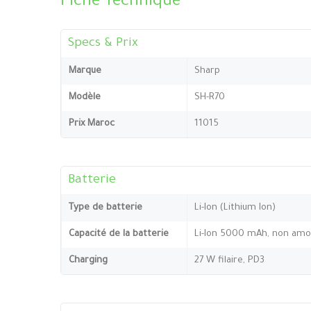
Fiche Technique
Specs & Prix
Marque
Sharp
Modèle
SH-R70
Prix Maroc
11015
Batterie
Type de batterie
Li-Ion (Lithium Ion)
Capacité de la batterie
Li-Ion 5000 mAh, non amo
Charging
27 W filaire, PD3