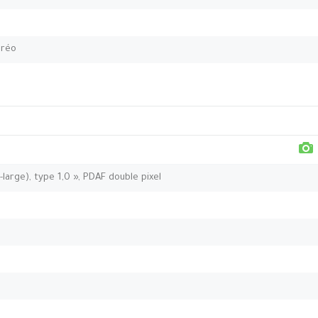
éréo
-large), type 1,0 », PDAF double pixel