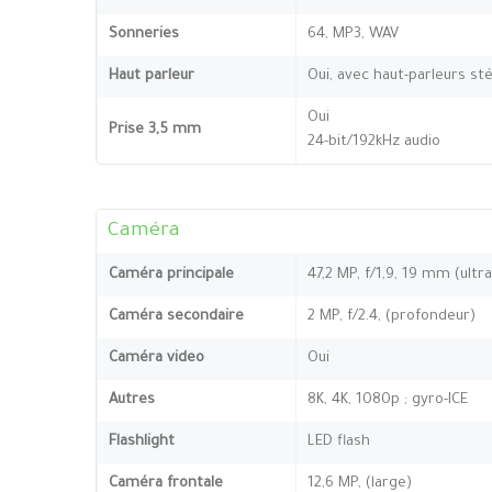
Sonneries
64, MP3, WAV
Haut parleur
Oui, avec haut-parleurs st
Oui
Prise 3,5 mm
24-bit/192kHz audio
Caméra
Caméra principale
47,2 MP, f/1,9, 19 mm (ultra
Caméra secondaire
2 MP, f/2.4, (profondeur)
Caméra video
Oui
Autres
8K, 4K, 1080p ; gyro-ICE
Flashlight
LED flash
Caméra frontale
12,6 MP, (large)