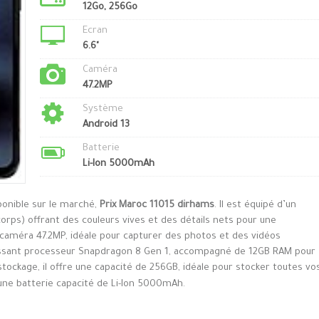
12Go, 256Go
Ecran
6.6"
Caméra
47.2MP
Système
Android 13
Batterie
Li-Ion 5000mAh
ponible sur le marché,
Prix Maroc 11015 dirhams
. Il est équipé d’un
orps) offrant des couleurs vives et des détails nets pour une
e caméra 47.2MP, idéale pour capturer des photos et des vidéos
uissant processeur Snapdragon 8 Gen 1, accompagné de 12GB RAM pour
stockage, il offre une capacité de 256GB, idéale pour stocker toutes vo
d’une batterie capacité de Li-Ion 5000mAh.