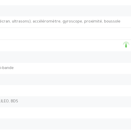
’écran, ultrasons), accéléromètre, gyroscope, proximité, boussole
bi-bande
LILEO, BDS