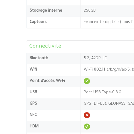
Stockage interne
256GB
Capteurs
Empreinte digitale (sous l
Connectivité
Bluetooth
5.2, A2DP, LE
Wifi
Wi-Fi 802.11 a/b/g/n/ac/6, 
Point d'accès Wi-Fi
USB
Port USB Type-C 3.0
GPS
GPS (L1+L5), GLONASS, GA
NFC
HDMI