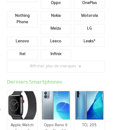
Oppo
OnePlus
Nothing
Nokia
Motorola
Phone
Meizu
LG
Lenovo
Leeco
Leaks*
Itel
Infinix
Afficher plus de marques
Derniers Smartphones
s
Apple Watch
Oppo Reno 6
TCL 20S