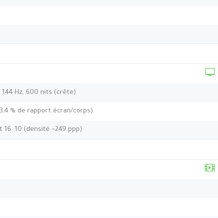
, 144 Hz, 600 nits (crête)
83,4 % de rapport écran/corps)
t 16 :10 (densité ~249 ppp)