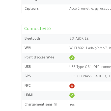
Capteurs
Accéléromètre, gyroscope,
Connectivité
Bluetooth
5.3, A2DP, LE
Wifi
Wi-Fi 802.11 a/b/g/n/ac/6, 
Point d'accès Wi-Fi
USB
USB Type-C 3.1, OTG, conn
GPS
GPS, GLONASS, GALILEO, B
NFC
HDMI
Chargement sans fil
Yes