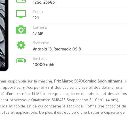
12Go, 256Go
Ecran
12.1
Caméra
13 MP
Système
Android 13, Redmagic OS 8
Batterie
10000 mAh
mais disponible sur le marché,
Prix Maroc 5670Coming Soon dirhams
. Il
 rapport écran/corps) offrant des couleurs vives et des détails nets
doté d’une caméra 13 MP, idéale pour capturer des photos et des vidéos
uissant processeur Qualcomm SM8475 Snapdragon 8+ Gen 1 (4 nm),
 et rapide. En ce qui concerne le stockage, il offre une capacité de
tos et applications. De plus, il est équipé d’une batterie capacité de