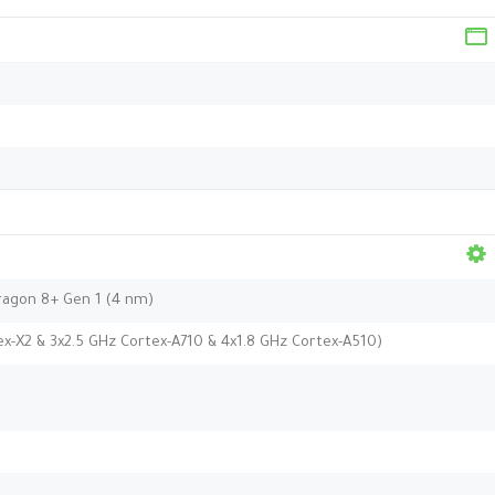
8
agon 8+ Gen 1 (4 nm)
ex-X2 & 3x2.5 GHz Cortex-A710 & 4x1.8 GHz Cortex-A510)