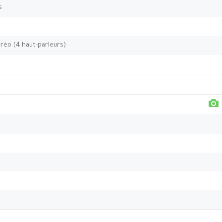
s
éréo (4 haut-parleurs)