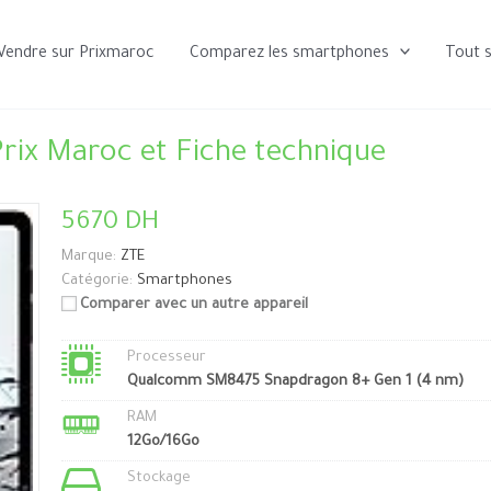
Vendre sur Prixmaroc
Comparez les smartphones
Tout 
rix Maroc et Fiche technique
5670 DH
Marque:
ZTE
Catégorie:
Smartphones
Comparer avec un autre appareil
Processeur
Qualcomm SM8475 Snapdragon 8+ Gen 1 (4 nm)
RAM
12Go/16Go
Stockage