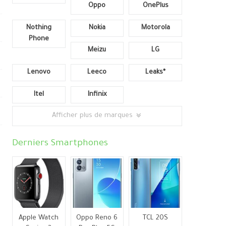
Oppo
OnePlus
Nothing
Nokia
Motorola
Phone
Meizu
LG
Lenovo
Leeco
Leaks*
Itel
Infinix
Afficher plus de marques
Derniers Smartphones
Apple Watch
Oppo Reno 6
TCL 20S