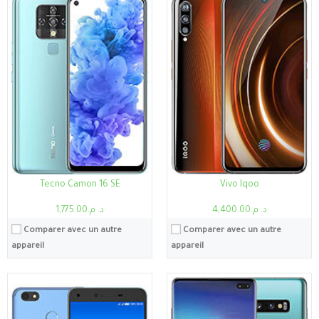
Processeur:
Quad-core 1.3 GHz
Processeur:
Exynos 9820 Octa (8 nm)
RAM:
1/2Go
RAM:
8Go
Stockage:
1Go, 16Go
Stockage:
8Go, 512Go
Ecran:
5.5"
Ecran:
6.4"
Caméra:
13MP
Caméra:
12 MP
Système:
Android 7.0 (Nougat)
Système:
Android 9.0 (Tarte)
Batterie:
3000mAh
Batterie:
4100 mAh
Voir les détails →
Voir les détails →
Tecno Camon 16 SE
Vivo Iqoo
د. م.4,400.00
د. م.1,775.00
Comparer avec un autre
Comparer avec un autre
appareil
appareil
Processeur:
Snapdragon 845
RAM:
8Go/10Go