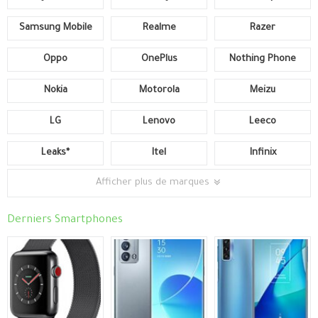
Samsung Mobile
Realme
Razer
Oppo
OnePlus
Nothing Phone
Nokia
Motorola
Meizu
LG
Lenovo
Leeco
Leaks*
Itel
Infinix
Afficher plus de marques
Derniers Smartphones