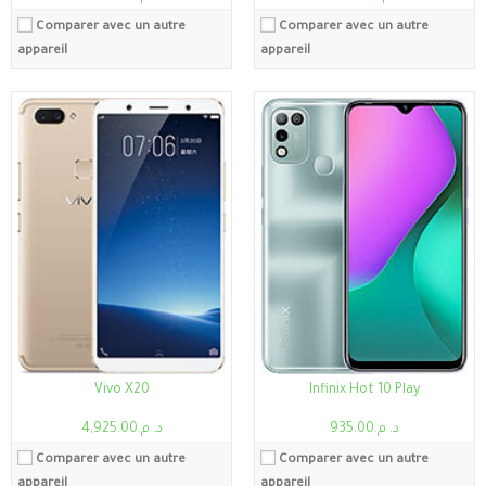
Comparer avec un autre
Comparer avec un autre
appareil
appareil
Processeur:
Snapdragon 855+
Processeur:
Snapdragon 845
RAM:
6Go
RAM:
6Go , 8Go
Stockage:
6Go, 128Go
Stockage:
6Go, 64Go
Ecran:
6.2"
Ecran:
5.99"
Caméra:
48MP
Caméra:
12MP
Système:
Android 9.0 (Pie), Flyme 8
Système:
Android 8.0 (Oreo), mise à niveau vers Android 10, MIUI 11
Batterie:
3600mAh
Batterie:
3400mAh
Voir les détails →
Voir les détails →
Vivo X20
Infinix Hot 10 Play
د. م.935.00
د. م.4,925.00
Comparer avec un autre
Comparer avec un autre
appareil
appareil