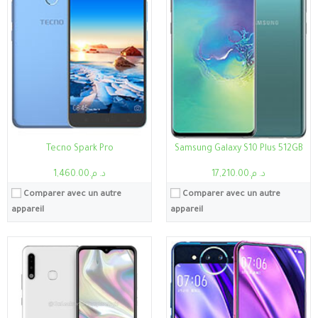
Stockage:
10Go,128Go
Processeur:
Qualcomm SDM675 Snapdragon 675 (11 nm)
Ecran:
6.39"
RAM:
4Go
Caméra:
12MP
Stockage:
4Go, 64Go
Système:
Android 9.0 (Pie), Funtouch 4.5
Ecran:
6.1"
Batterie:
3500mAh
Caméra:
32MP
Voir les détails →
Système:
Système d’exploitation Android 10
Batterie:
4500 mAh
Voir les détails →
Tecno Spark Pro
Samsung Galaxy S10 Plus 512GB
د. م.17,210.00
د. م.1,460.00
Comparer avec un autre
Comparer avec un autre
appareil
appareil
Processeur:
MT6757T Helio P25
Processeur:
MediaTek MT6873V
RAM:
6Go, 8Go
RAM:
6Go/8Go
Stockage:
2Go, 32Go
Stockage:
6Go, 64Go
Ecran:
6.5"
Ecran:
6.5"