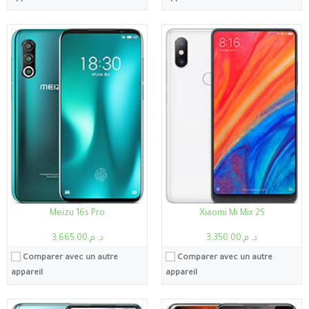
Processeur:
Helio G70
Processeur:
Snapdragon 855
RAM:
6Go
RAM:
6Go / 8Go / 12Go
Stockage:
6Go, 128Go
Stockage:
6Go , 128Go
Ecran:
6.6"
Ecran:
6.41"
Caméra:
48MP
Caméra:
13MP
Système:
Système d’exploitation Android 10.0
Système:
Android 9.0 (Pie), Funtouch 9
Batterie:
5000 MAh
Batterie:
4000mAh
Voir les détails →
Voir les détails →
Meizu 16s Pro
Xiaomi Mi Mix 2S
د. م.3,350.00
د. م.3,665.00
Comparer avec un autre
Comparer avec un autre
appareil
appareil