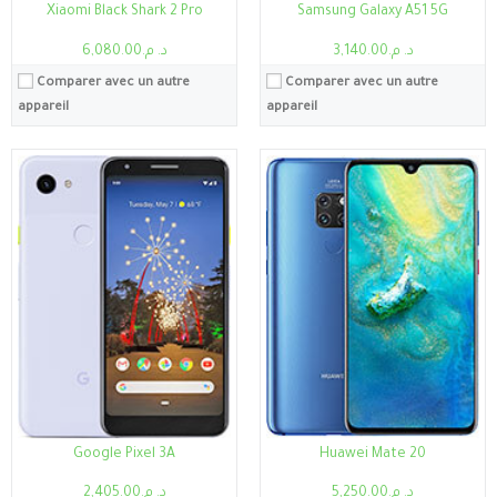
Xiaomi Black Shark 2 Pro
Samsung Galaxy A51 5G
د. م.3,140.00
د. م.6,080.00
Comparer avec un autre
Comparer avec un autre
appareil
appareil
Processeur:
Snapdragon 660
Processeur:
Helio G25
RAM:
4Go
RAM:
2Go/3Go/4Go
Stockage:
4Go,64Go
Stockage:
3Go, 32Go
Ecran:
6.01"
Ecran:
6.82"
Caméra:
12MP
Caméra:
13MP
Système:
Android 7.1.1 (Nougat), mise à niveau vers Android 8.0 (Oreo), Funtouch 3.2
Système:
Android 10 (édition Go), XOS 7
Batterie:
3250mAh
Batterie:
6000mAh
Voir les détails →
Voir les détails →
Google Pixel 3A
Huawei Mate 20
د. م.5,250.00
د. م.2,405.00