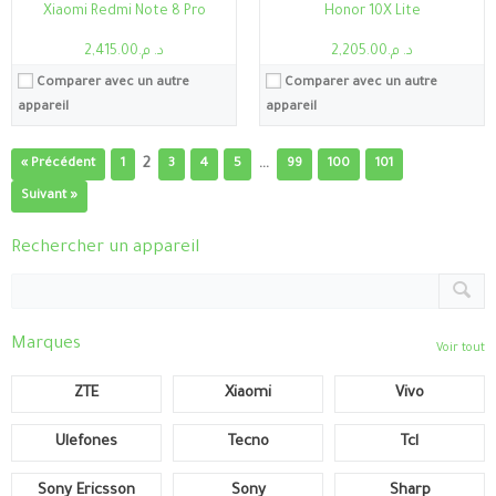
Xiaomi Redmi Note 8 Pro
Honor 10X Lite
د. م.2,205.00
د. م.2,415.00
Comparer avec un autre
Comparer avec un autre
appareil
appareil
2
…
« Précédent
1
3
4
5
99
100
101
Suivant »
Rechercher un appareil
Marques
Voir tout
ZTE
Xiaomi
Vivo
Ulefones
Tecno
Tcl
Sony Ericsson
Sony
Sharp