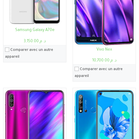
Caméra:
13MP
Caméra:
48MP
Système:
Android 9.0 (Pie), Flyme 8
Système:
Android 10, EMUI 10.1, pas de services Google Play
Batterie:
4000mAh
Batterie:
4000 mAh
Voir les détails →
Voir les détails →
Samsung Galaxy A70e
د. م.3,150.00
Vivo Nex
Comparer avec un autre
appareil
د. م.10,700.00
Comparer avec un autre
appareil
Processeur:
Snapdragon 450
Processeur:
Kirin 710
RAM:
3Go
RAM:
4Go
Stockage:
3Go, 64Go
Stockage:
4Go, 128Go
Ecran:
6.2"
Ecran:
6.3"
Caméra:
13MP
Caméra:
16MP
Système:
Android 8.1 (Oreo), ColorOS 5.1
Système:
Android 8.1 (Oreo), mise à niveau vers Android 9.0 (Pie), EMUI 9.0