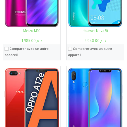
Batterie:
4230mAh
Batterie:
3340 mAh
Voir les détails →
Voir les détails →
Meizu M10
Huawei Nova 5i
د. م.2,940.00
د. م.1,985.00
Comparer avec un autre
Comparer avec un autre
appareil
appareil
Processeur:
Helio G90T
Processeur:
Kirin 710A
RAM:
6Go
RAM:
4Go
Stockage:
6Go, 64Go
Stockage:
4Go, 128Go
Ecran:
6.53"
Ecran:
6.67"
Caméra:
64MP
Caméra:
48MP
Système:
Android 9.0 (Pie), mise à niveau vers Android 10, MIUI 11
Système:
Android 10, Magic UI 3.1, pas de services Google Play
Batterie:
4500mAh
Batterie:
5000mAh
Voir les détails →
Voir les détails →