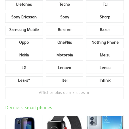
Ulefones
Tecno
Tcl
Sony Ericsson
Sony
Sharp
Samsung Mobile
Realme
Razer
Oppo
OnePlus
Nothing Phone
Nokia
Motorola
Meizu
LG
Lenovo
Leeco
Leaks*
Itel
Infinix
Afficher plus de marques
Derniers Smartphones