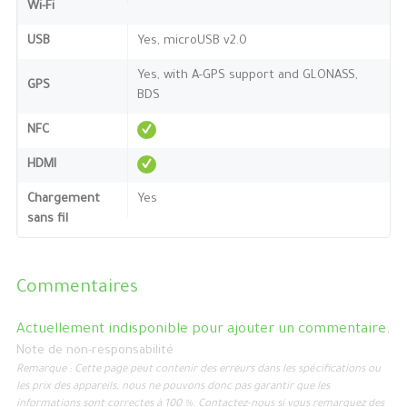
Wi-Fi
USB
Yes, microUSB v2.0
Yes, with A-GPS support and GLONASS,
GPS
BDS
NFC
HDMI
Chargement
Yes
sans fil
Commentaires
Actuellement indisponible pour ajouter un commentaire.
Note de non-responsabilité
Remarque : Cette page peut contenir des erreurs dans les spécifications ou
les prix des appareils, nous ne pouvons donc pas garantir que les
informations sont correctes à 100 %. Contactez-nous si vous remarquez des