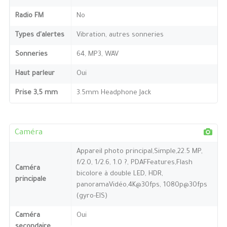
Radio FM
No
Types d'alertes
Vibration, autres sonneries
Sonneries
64, MP3, WAV
Haut parleur
Oui
Prise 3,5 mm
3.5mm Headphone Jack
Caméra
Appareil photo principal,Simple,22.5 MP,
f/2.0, 1/2.6, 1.0 ?, PDAFFeatures,Flash
Caméra
bicolore à double LED, HDR,
principale
panoramaVidéo,4K@30fps, 1080p@30fps
(gyro-EIS)
Caméra
Oui
secondaire