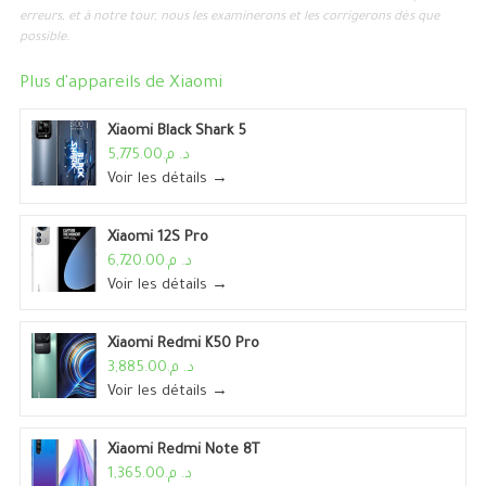
erreurs, et à notre tour, nous les examinerons et les corrigerons dès que
possible.
Plus d'appareils de
Xiaomi
Xiaomi Black Shark 5
د. م.5,775.00
Voir les détails →
Xiaomi 12S Pro
د. م.6,720.00
Voir les détails →
Xiaomi Redmi K50 Pro
د. م.3,885.00
Voir les détails →
Xiaomi Redmi Note 8T
د. م.1,365.00