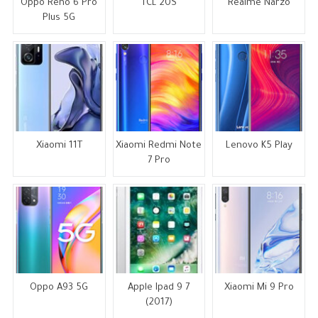
Oppo Reno 6 Pro
TCL 20S
Realme Narzo
Plus 5G
Xiaomi 11T
Xiaomi Redmi Note
Lenovo K5 Play
7 Pro
Oppo A93 5G
Apple Ipad 9 7
Xiaomi Mi 9 Pro
(2017)