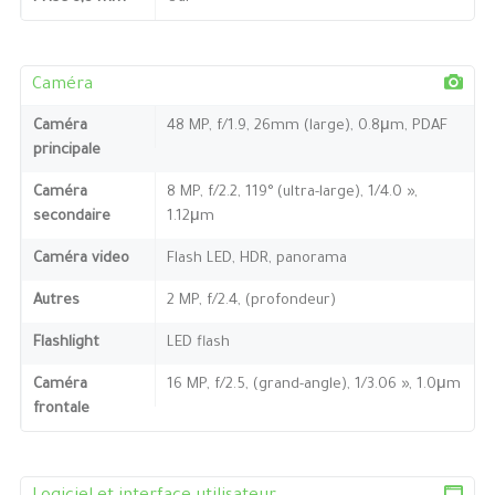
Caméra
Caméra
48 MP, f/1.9, 26mm (large), 0.8μm, PDAF
principale
Caméra
8 MP, f/2.2, 119° (ultra-large), 1/4.0 »,
secondaire
1.12μm
Caméra video
Flash LED, HDR, panorama
Autres
2 MP, f/2.4, (profondeur)
Flashlight
LED flash
Caméra
16 MP, f/2.5, (grand-angle), 1/3.06 », 1.0μm
frontale