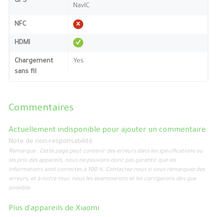
GPS
NavIC
NFC
HDMI
Chargement
Yes
sans fil
Commentaires
Actuellement indisponible pour ajouter un commentaire.
Note de non-responsabilité
Remarque : Cette page peut contenir des erreurs dans les spécifications ou
les prix des appareils, nous ne pouvons donc pas garantir que les
informations sont correctes à 100 %. Contactez-nous si vous remarquez des
erreurs, et à notre tour, nous les examinerons et les corrigerons dès que
possible.
Plus d'appareils de
Xiaomi