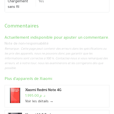
Chargement
Yes
sans fil
Commentaires
Actuellement indisponible pour ajouter un commentaire.
Note de non-responsabilité
Remarque : Cette page peut contenir des erreurs dans les spécifications ou
les prix des appareils, nous ne pouvons donc pas garantir que les
informations sont correctes à 100 %. Contactez-nous si vous remarquez des
erreurs, et à notre tour, nous les examinerons et les corrigerons dès que
possible.
Plus d'appareils de
Xiaomi
Xiaomi Redmi Note 4G
د. م.1,995.00
Voir les détails →