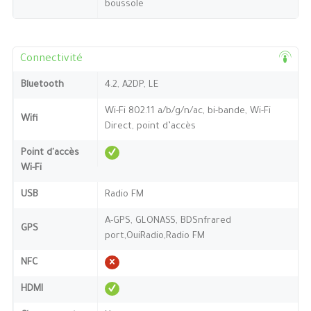
boussole
Connectivité
Bluetooth
4.2, A2DP, LE
Wi-Fi 802.11 a/b/g/n/ac, bi-bande, Wi-Fi
Wifi
Direct, point d’accès
Point d'accès
Wi-Fi
USB
Radio FM
A-GPS, GLONASS, BDSnfrared
GPS
port,OuiRadio,Radio FM
NFC
HDMI