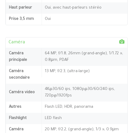
Haut parleur
Oui, avec haut-parleurs stéréo
Prise 3,5 mm
Oui
Caméra
Caméra
64 MP, f/1.8, 26mm (grand-angle), 1/1.72 »,
principale
0.8μm, PDAF
Caméra
13 MP, f/2.3, (ultra-large)
secondaire
4K@30/60 ips, 1080p@30/60/240 ips,
Caméra video
720p@1920fps
Autres
Flash LED, HDR, panorama
Flashlight
LED flash
Caméra
20 MP, f/2.2, (grand-angle), 1/3 », 0.9μm