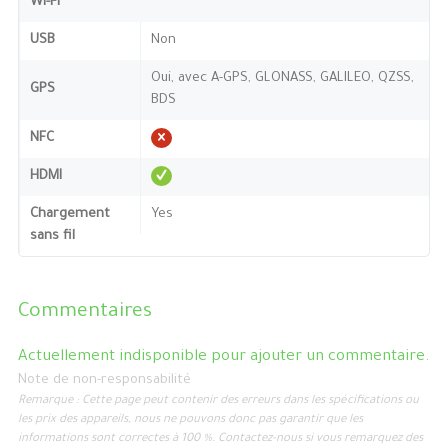
Wi-Fi
USB
Non
Oui, avec A-GPS, GLONASS, GALILEO, QZSS,
GPS
BDS
NFC
HDMI
Chargement
Yes
sans fil
Commentaires
Actuellement indisponible pour ajouter un commentaire.
Note de non-responsabilité
Remarque : Cette page peut contenir des erreurs dans les spécifications ou
les prix des appareils, nous ne pouvons donc pas garantir que les
informations sont correctes à 100 %. Contactez-nous si vous remarquez des