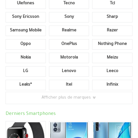
Ulefones
Tecno
Tcl
Sony Ericsson
Sony
Sharp
Samsung Mobile
Realme
Razer
Oppo
OnePlus
Nothing Phone
Nokia
Motorola
Meizu
LG
Lenovo
Leeco
Leaks*
Itel
Infinix
Afficher plus de marques
Derniers Smartphones