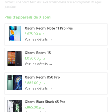
erreurs, et à notre tour, nous les examinerons et les corrigerons dès que
possible.
Plus d'appareils de
Xiaomi
Xiaomi Redmi Note 11 Pro Plus
د. م.3,675.00
Voir les détails →
Xiaomi Redmi 1S
د. م.1,050.00
Voir les détails →
Xiaomi Redmi K50 Pro
د. م.3,885.00
Voir les détails →
Xiaomi Black Shark 4S Pro
د. م.7,865.00