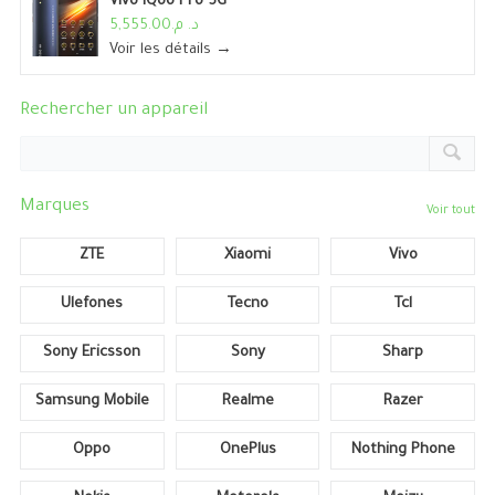
Vivo IQoo Pro 5G
د. م.5,555.00
Voir les détails →
Rechercher un appareil
Marques
Voir tout
ZTE
Xiaomi
Vivo
Ulefones
Tecno
Tcl
Sony Ericsson
Sony
Sharp
Samsung Mobile
Realme
Razer
Oppo
OnePlus
Nothing Phone