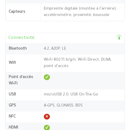
Empreinte digitale (montée à l’arrière),
Capteurs
accéléromètre, proximité, boussole
Connectivité
Bluetooth
4.2, A2DP, LE
Wi-Fi 802.11 b/g/n, Wi-Fi Direct, DLNA,
Wifi
point d’accès
Point d'accès
Wi-Fi
USB
microUSB 2.0, USB On-The-Go
GPS
A-GPS, GLONASS, BDS
NFC
HDMI