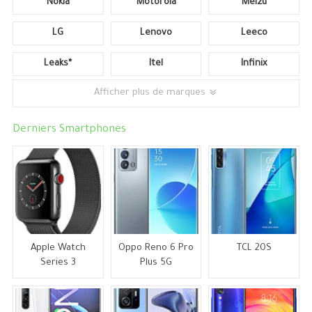
Nokia
Motorola
Meizu
LG
Lenovo
Leeco
Leaks*
Itel
Infinix
Afficher plus de marques
Derniers Smartphones
Apple Watch
Oppo Reno 6 Pro
TCL 20S
Series 3
Plus 5G