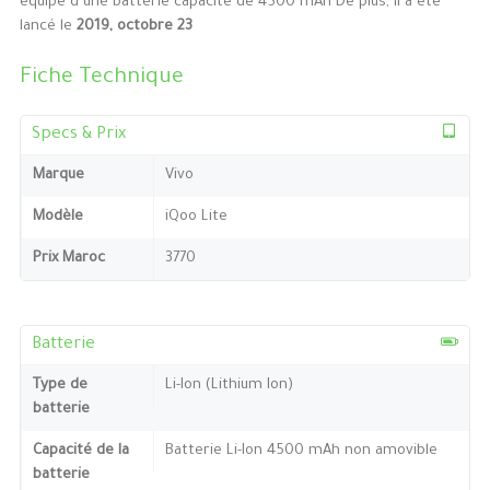
équipé d’une batterie capacité de 4500 mAh De plus, Il a été
lancé le
2019, octobre 23
Fiche Technique
Specs & Prix
Marque
Vivo
Modèle
iQoo Lite
Prix Maroc
3770
Batterie
Type de
Li-Ion (Lithium Ion)
batterie
Capacité de la
Batterie Li-Ion 4500 mAh non amovible
batterie