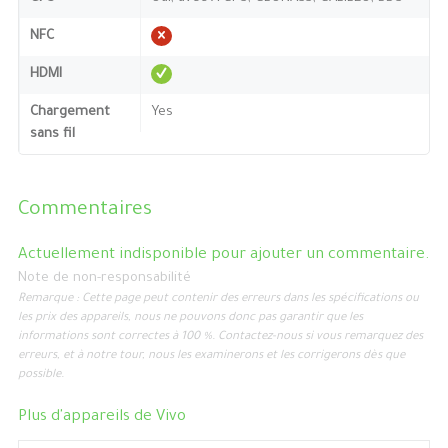
NFC
HDMI
Chargement
Yes
sans fil
Commentaires
Actuellement indisponible pour ajouter un commentaire.
Note de non-responsabilité
Remarque : Cette page peut contenir des erreurs dans les spécifications ou
les prix des appareils, nous ne pouvons donc pas garantir que les
informations sont correctes à 100 %. Contactez-nous si vous remarquez des
erreurs, et à notre tour, nous les examinerons et les corrigerons dès que
possible.
Plus d'appareils de
Vivo