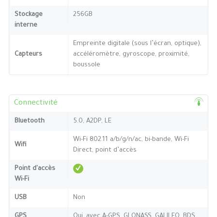
Stockage
256GB
interne
Empreinte digitale (sous l’écran, optique),
Capteurs
accéléromètre, gyroscope, proximité,
boussole
Connectivité
Bluetooth
5.0, A2DP, LE
Wi-Fi 802.11 a/b/g/n/ac, bi-bande, Wi-Fi
Wifi
Direct, point d’accès
Point d'accès
Wi-Fi
USB
Non
GPS
Oui, avec A-GPS, GLONASS, GALILEO, BDS