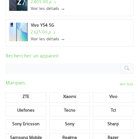
د. م.2,405.00
Voir les détails →
Vivo Y54 5G
د. م.2,625.00
Voir les détails →
Rechercher un appareil
Marques
Voir tout
ZTE
Xiaomi
Vivo
Ulefones
Tecno
Tcl
Sony Ericsson
Sony
Sharp
Samsung Mobile
Realme
Razer