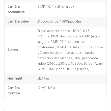
Caméra
8 MP, f/2.4, (ultra-large)
secondaire
Caméra video
2160p@30fps, 1080p@30fps
Triple appareil photo : 12 MP, f/1.8,
1/2.55 », PDAF double pixel + 8 MP (ultra-
large) + 2 MP, f/2.4, capteur de
profondeur, flash LED Détection de phase,
Autres
géolocalisation, mise au point tactile,
détection des visages, HDR, panorama,
vidéo (2160p@30fps, 1080p@30fps) Avant
12 MP, HDR, vidéo (1080p@30fps)
Flashlight
LED flash
Caméra
12 MP, f/2.0
frontale