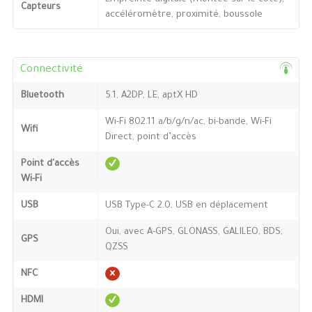
Capteurs
accéléromètre, proximité, boussole
Connectivité
Bluetooth
5.1, A2DP, LE, aptX HD
Wi-Fi 802.11 a/b/g/n/ac, bi-bande, Wi-Fi
Wifi
Direct, point d’accès
Point d'accès
Wi-Fi
USB
USB Type-C 2.0, USB en déplacement
Oui, avec A-GPS, GLONASS, GALILEO, BDS,
GPS
QZSS
NFC
HDMI