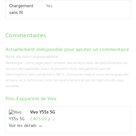
Chargement
Yes
sans fil
Commentaires
Actuellement indisponible pour ajouter un commentaire.
Note de non-responsabilité
Remarque : Cette page peut contenir des erreurs dans les spécifications ou
les prix des appareils, nous ne pouvons donc pas garantir que les
informations sont correctes à 100 %. Contactez-nous si vous remarquez des
erreurs, et à notre tour, nous les examinerons et les corrigerons dès que
possible.
Plus d'appareils de
Vivo
Vivo Y55s 5G
د. م.2,405.00
Voir les détails →