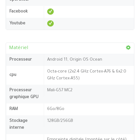
Facebook
Youtube
Matériel
Processeur
Android 11, Origin OS Ocean
Octa-core (2x2.4 GHz Cortex-A76 & 6x2.0
cpu
GHz Cortex-A55)
Processeur
Mali-G57 MC2
graphique GPU
RAM
6Go/8Go
Stockage
128GB/256GB
interne
Empreinte digitale (montée sur le côté),