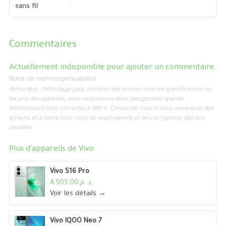
sans fil
Commentaires
Actuellement indisponible pour ajouter un commentaire.
Note de non-responsabilité
Remarque : Cette page peut contenir des erreurs dans les spécifications ou
les prix des appareils, nous ne pouvons donc pas garantir que les
informations sont correctes à 100 %. Contactez-nous si vous remarquez des
erreurs, et à notre tour, nous les examinerons et les corrigerons dès que
possible.
Plus d'appareils de
Vivo
Vivo S16 Pro
د. م.4,505.00
Voir les détails →
Vivo IQOO Neo 7