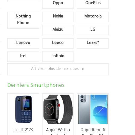
Oppo
OnePlus
Nothing
Nokia
Motorola
Phone
Meizu
LG
Lenovo
Leeco
Leaks*
Itel
Infinix
Afficher plus de marques
Derniers Smartphones
Itel IT 2173
Apple Watch
Oppo Reno 6