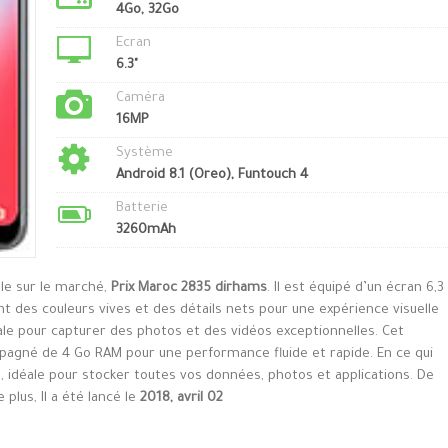
4Go, 32Go
Ecran
6.3"
Caméra
16MP
Système
Android 8.1 (Oreo), Funtouch 4
Batterie
3260mAh
ble sur le marché,
Prix Maroc 2835 dirhams
. Il est équipé d’un écran 6,3
t des couleurs vives et des détails nets pour une expérience visuelle
ale pour capturer des photos et des vidéos exceptionnelles. Cet
agné de 4 Go RAM pour une performance fluide et rapide. En ce qui
, idéale pour stocker toutes vos données, photos et applications. De
plus, Il a été lancé le
2018, avril 02