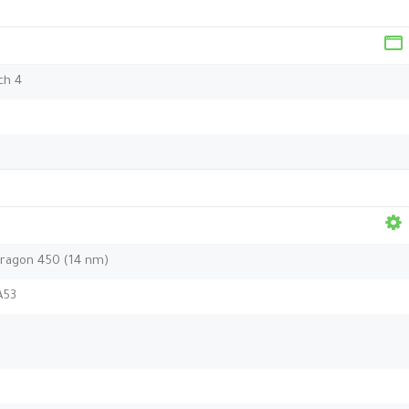
ch 4
agon 450 (14 nm)
A53