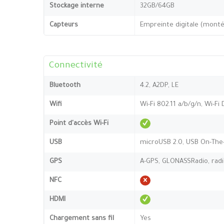
Stockage interne
32GB/64GB
Capteurs
Empreinte digitale (montée
Connectivité
Bluetooth
4.2, A2DP, LE
Wifi
Wi-Fi 802.11 a/b/g/n, Wi-Fi 
Point d'accès Wi-Fi
USB
microUSB 2.0, USB On-The
GPS
A-GPS, GLONASSRadio, rad
NFC
HDMI
Chargement sans fil
Yes