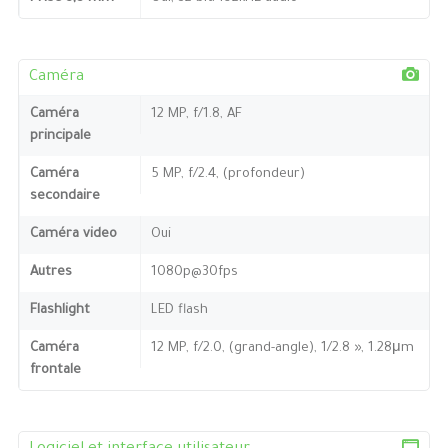
Caméra
Caméra
12 MP, f/1.8, AF
principale
Caméra
5 MP, f/2.4, (profondeur)
secondaire
Caméra video
Oui
Autres
1080p@30fps
Flashlight
LED flash
Caméra
12 MP, f/2.0, (grand-angle), 1/2.8 », 1.28μm
frontale