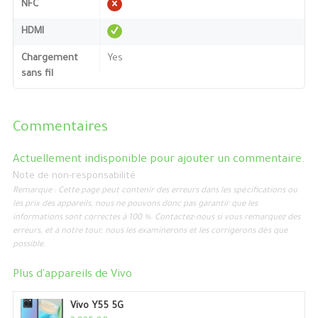
NFC
HDMI
Chargement
Yes
sans fil
Commentaires
Actuellement indisponible pour ajouter un commentaire.
Note de non-responsabilité
Remarque : Cette page peut contenir des erreurs dans les spécifications ou
les prix des appareils, nous ne pouvons donc pas garantir que les
informations sont correctes à 100 %. Contactez-nous si vous remarquez des
erreurs, et à notre tour, nous les examinerons et les corrigerons dès que
possible.
Plus d'appareils de
Vivo
Vivo Y55 5G