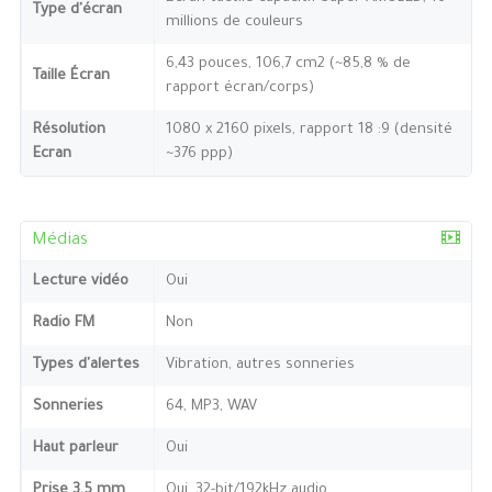
Type d'écran
millions de couleurs
6,43 pouces, 106,7 cm2 (~85,8 % de
Taille Écran
rapport écran/corps)
Résolution
1080 x 2160 pixels, rapport 18 :9 (densité
Ecran
~376 ppp)
Médias
Lecture vidéo
Oui
Radio FM
Non
Types d'alertes
Vibration, autres sonneries
Sonneries
64, MP3, WAV
Haut parleur
Oui
Prise 3,5 mm
Oui, 32-bit/192kHz audio