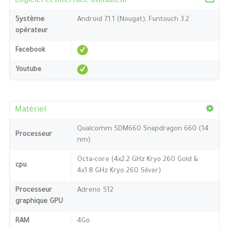
Logiciel et interface utilisateur
Système
Android 7.1.1 (Nougat), Funtouch 3.2
opérateur
Facebook
Youtube
Matériel
Qualcomm SDM660 Snapdragon 660 (14
Processeur
nm)
Octa-core (4x2.2 GHz Kryo 260 Gold &
cpu
4x1.8 GHz Kryo 260 Silver)
Processeur
Adreno 512
graphique GPU
RAM
4Go