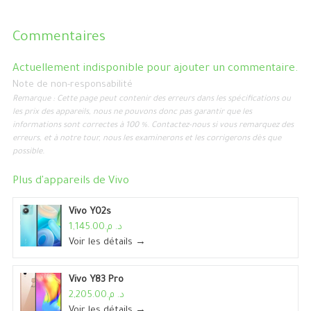
Commentaires
Actuellement indisponible pour ajouter un commentaire.
Note de non-responsabilité
Remarque : Cette page peut contenir des erreurs dans les spécifications ou
les prix des appareils, nous ne pouvons donc pas garantir que les
informations sont correctes à 100 %. Contactez-nous si vous remarquez des
erreurs, et à notre tour, nous les examinerons et les corrigerons dès que
possible.
Plus d'appareils de
Vivo
Vivo Y02s
د. م.1,145.00
Voir les détails →
Vivo Y83 Pro
د. م.2,205.00
Voir les détails →