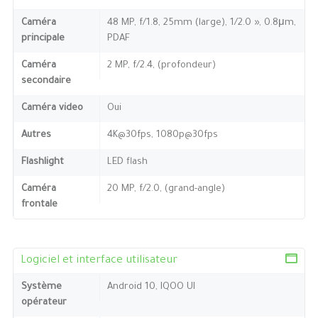
Caméra
48 MP, f/1.8, 25mm (large), 1/2.0 », 0.8μm,
principale
PDAF
Caméra
2 MP, f/2.4, (profondeur)
secondaire
Caméra video
Oui
Autres
4K@30fps, 1080p@30fps
Flashlight
LED flash
Caméra
20 MP, f/2.0, (grand-angle)
frontale
Logiciel et interface utilisateur
Système
Android 10, IQOO UI
opérateur