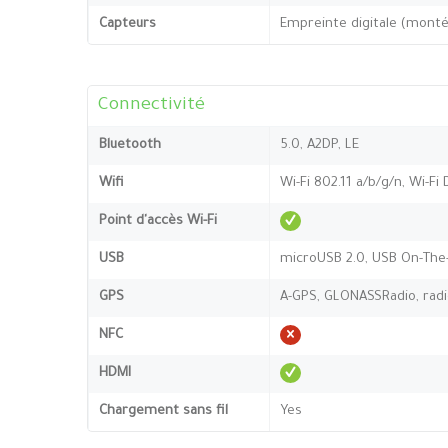
Capteurs
Empreinte digitale (montée
Connectivité
Bluetooth
5.0, A2DP, LE
Wifi
Wi-Fi 802.11 a/b/g/n, Wi-Fi 
Point d'accès Wi-Fi
USB
microUSB 2.0, USB On-The
GPS
A-GPS, GLONASSRadio, rad
NFC
HDMI
Chargement sans fil
Yes