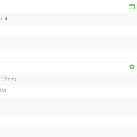
ch 4
 (12 nm)
A53