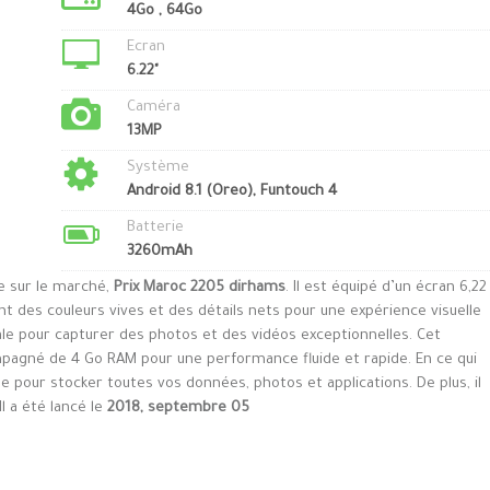
4Go , 64Go
Ecran
6.22"
Caméra
13MP
Système
Android 8.1 (Oreo), Funtouch 4
Batterie
3260mAh
le sur le marché,
Prix Maroc 2205 dirhams
. Il est équipé d’un écran 6,22
t des couleurs vives et des détails nets pour une expérience visuelle
ale pour capturer des photos et des vidéos exceptionnelles. Cet
pagné de 4 Go RAM pour une performance fluide et rapide. En ce qui
le pour stocker toutes vos données, photos et applications. De plus, il
l a été lancé le
2018, septembre 05