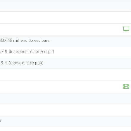
 LCD, 16 millions de couleurs
2,7 % de rapport écran/corps)
19 :9 (densité ~270 ppp)
s