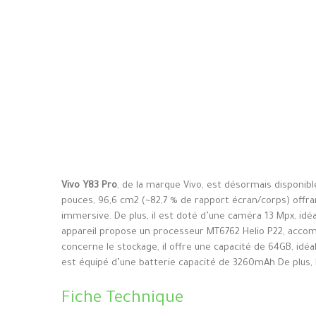
Vivo Y83 Pro
, de la marque Vivo, est désormais disponib
pouces, 96,6 cm2 (~82,7 % de rapport écran/corps) offran
immersive. De plus, il est doté d’une caméra 13 Mpx, idé
appareil propose un processeur MT6762 Helio P22, accom
concerne le stockage, il offre une capacité de 64GB, idéa
est équipé d’une batterie capacité de 3260mAh De plus, I
Fiche Technique