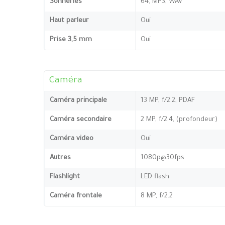
Sonneries
64, MP3, WAV
Haut parleur
Oui
Prise 3,5 mm
Oui
Caméra
Caméra principale
13 MP, f/2.2, PDAF
Caméra secondaire
2 MP, f/2.4, (profondeur)
Caméra video
Oui
Autres
1080p@30fps
Flashlight
LED flash
Caméra frontale
8 MP, f/2.2