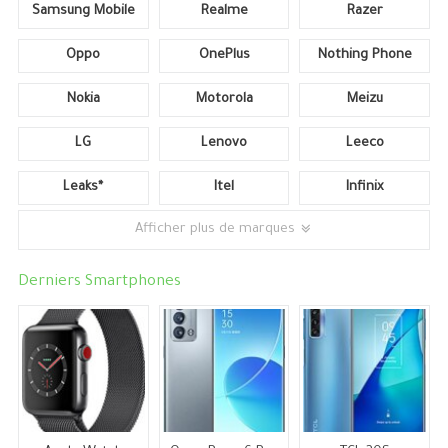
Samsung Mobile
Realme
Razer
Oppo
OnePlus
Nothing Phone
Nokia
Motorola
Meizu
LG
Lenovo
Leeco
Leaks*
Itel
Infinix
Afficher plus de marques
Derniers Smartphones