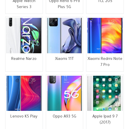
Apple Watch
Oppo Reno 6 Pro
TCL 20S
Series 3
Plus 5G
Realme Narzo
Xiaomi 11T
Xiaomi Redmi Note
7 Pro
Lenovo K5 Play
Oppo A93 5G
Apple Ipad 9 7
(2017)