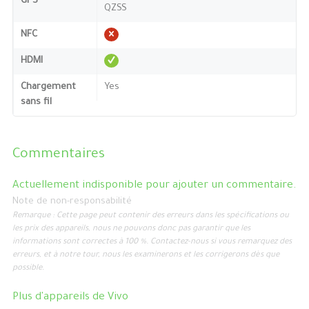
GPS
QZSS
NFC
HDMI
Chargement
Yes
sans fil
Commentaires
Actuellement indisponible pour ajouter un commentaire.
Note de non-responsabilité
Remarque : Cette page peut contenir des erreurs dans les spécifications ou
les prix des appareils, nous ne pouvons donc pas garantir que les
informations sont correctes à 100 %. Contactez-nous si vous remarquez des
erreurs, et à notre tour, nous les examinerons et les corrigerons dès que
possible.
Plus d'appareils de
Vivo