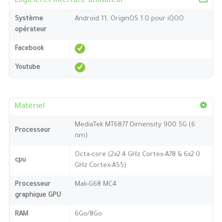
Logiciel et interface utilisateur
Système
Android 11, OriginOS 1.0 pour iQOO
opérateur
Facebook
Youtube
Matériel
MediaTek MT6877 Dimensity 900 5G (6
Processeur
nm)
Octa-core (2x2.4 GHz Cortex-A78 & 6x2.0
cpu
GHz Cortex-A55)
Processeur
Mali-G68 MC4
graphique GPU
RAM
6Go/8Go